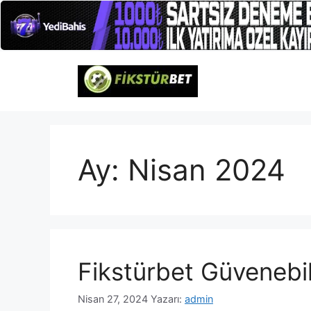
İçeriğe
atla
Ay:
Nisan 2024
Fikstürbet Güvenebil
Nisan 27, 2024
Yazarı:
admin