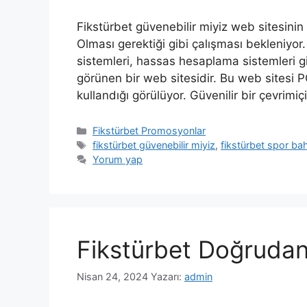
Fikstürbet güvenebilir miyiz web sitesini
Olması gerektiği gibi çalışması bekleniyor.
sistemleri, hassas hesaplama sistemleri g
görünen bir web sitesidir. Bu web sitesi 
kullandığı görülüyor. Güvenilir bir çevrim
Kategoriler
Fikstürbet Promosyonlar
Etiketler
fikstürbet güvenebilir miyiz
,
fikstürbet spor bah
Yorum yap
Fikstürbet Doğruda
Nisan 24, 2024
Yazarı:
admin