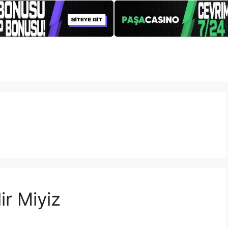
ir Miyiz