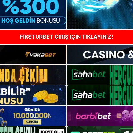
FIKSTURBET GİRİŞ İÇİN TIKLAYINIZ!