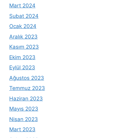
Mart 2024
Şubat 2024
Ocak 2024
Aralık 2023
Kasım 2023
Ekim 2023
Eylül 2023
Ağustos 2023
Temmuz 2023
Haziran 2023
Mayıs 2023
Nisan 2023
Mart 2023