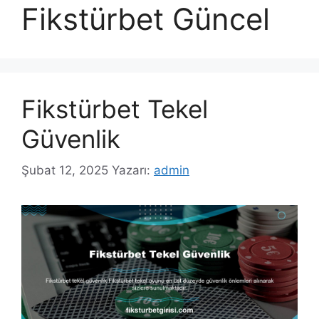
Fikstürbet Güncel
Fikstürbet Tekel
Güvenlik
Şubat 12, 2025
Yazarı:
admin