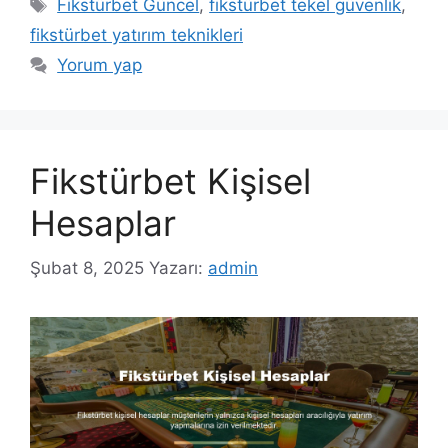
Etiketler
Fikstürbet Güncel
,
fikstürbet tekel güvenlik
,
fikstürbet yatırım teknikleri
Yorum yap
Fikstürbet Kişisel
Hesaplar
Şubat 8, 2025
Yazarı:
admin