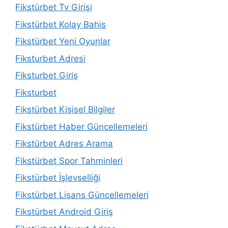
Fikstürbet Tv Girişi
Fikstürbet Kolay Bahis
Fikstürbet Yeni Oyunlar
Fiksturbet Adresi
Fiksturbet Giriş
Fiksturbet
Fikstürbet Kişisel Bilgiler
Fikstürbet Haber Güncellemeleri
Fikstürbet Adres Arama
Fikstürbet Spor Tahminleri
Fikstürbet İşlevselliği
Fikstürbet Lisans Güncellemeleri
Fikstürbet Android Giriş