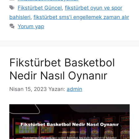
Etiketler
Fikstürbet Güncel
,
fikstürbet oyun ve spor
bahisleri
,
fikstürbet sms'i engellemek zaman alır
Yorum yap
Fikstürbet Basketbol
Nedir Nasıl Oynanır
Nisan 15, 2023
Yazarı:
admin