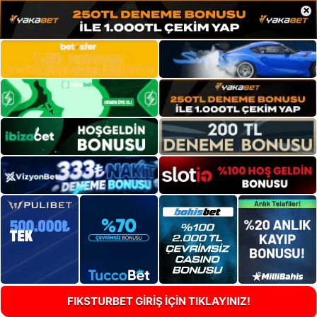
×
FIKSTURBET GİRİŞ İÇİN TIKLAYINIZ!