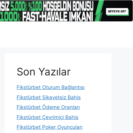
Son Yazılar
Fikstürbet Oturum Bağlantısı
Fikstürbet Şikayetsiz Bahis
Fikstürbet Ödeme Oranları
Fikstürbet Çevrimiçi Bahis
Fikstürbet Poker Oyuncuları