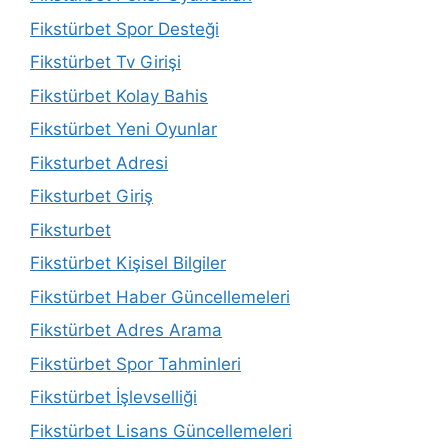
Fikstürbet Spor Desteği
Fikstürbet Tv Girişi
Fikstürbet Kolay Bahis
Fikstürbet Yeni Oyunlar
Fiksturbet Adresi
Fiksturbet Giriş
Fiksturbet
Fikstürbet Kişisel Bilgiler
Fikstürbet Haber Güncellemeleri
Fikstürbet Adres Arama
Fikstürbet Spor Tahminleri
Fikstürbet İşlevselliği
Fikstürbet Lisans Güncellemeleri