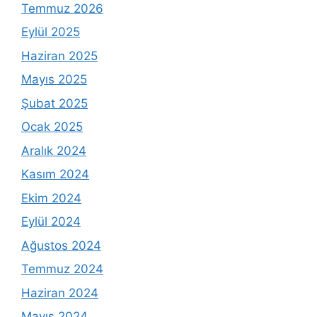
Temmuz 2026
Eylül 2025
Haziran 2025
Mayıs 2025
Şubat 2025
Ocak 2025
Aralık 2024
Kasım 2024
Ekim 2024
Eylül 2024
Ağustos 2024
Temmuz 2024
Haziran 2024
Mayıs 2024