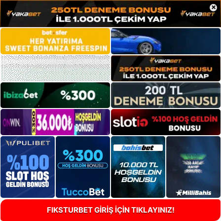
×
FIKSTURBET GİRİŞ İÇİN TIKLAYINIZ!