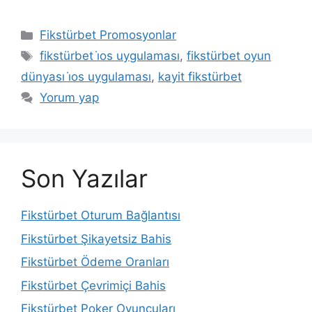
Kategoriler
Fikstürbet Promosyonlar
Etiketler
fikstürbet i̇os uygulaması
,
fikstürbet oyun
dünyası i̇os uygulaması
,
kayit fikstürbet
Yorum yap
Son Yazılar
Fikstürbet Oturum Bağlantısı
Fikstürbet Şikayetsiz Bahis
Fikstürbet Ödeme Oranları
Fikstürbet Çevrimiçi Bahis
Fikstürbet Poker Oyuncuları