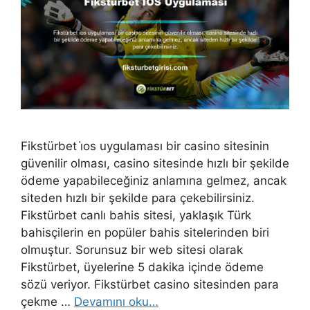
Fikstürbet i̇os uygulaması bir casino sitesinin
güvenilir olması, casino sitesinde hızlı bir şekilde
ödeme yapabileceğiniz anlamına gelmez, ancak
siteden hızlı bir şekilde para çekebilirsiniz.
Fikstürbet canlı bahis sitesi, yaklaşık Türk
bahisçilerin en popüler bahis sitelerinden biri
olmuştur. Sorunsuz bir web sitesi olarak
Fikstürbet, üyelerine 5 dakika içinde ödeme
sözü veriyor. Fikstürbet casino sitesinden para
çekme …
Devamını oku…