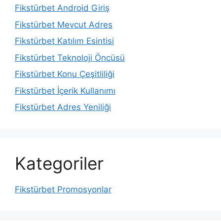
Fikstürbet Android Giriş
Fikstürbet Mevcut Adres
Fikstürbet Katılım Esintisi
Fikstürbet Teknoloji Öncüsü
Fikstürbet Konu Çeşitliliği
Fikstürbet İçerik Kullanımı
Fikstürbet Adres Yeniliği
Kategoriler
Fikstürbet Promosyonlar