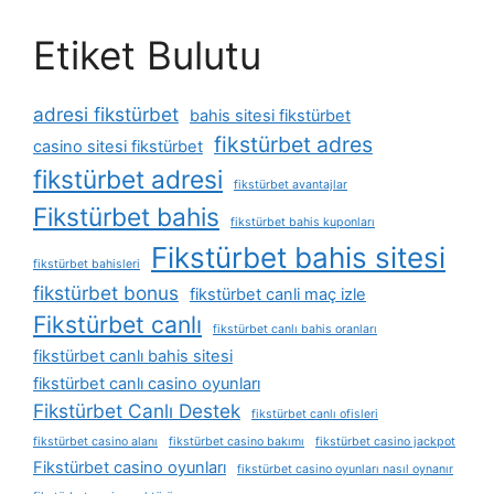
Etiket Bulutu
adresi fikstürbet
bahis sitesi fikstürbet
fikstürbet adres
casino sitesi fikstürbet
fikstürbet adresi
fikstürbet avantajlar
Fikstürbet bahis
fikstürbet bahis kuponları
Fikstürbet bahis sitesi
fikstürbet bahisleri
fikstürbet bonus
fikstürbet canli maç izle
Fikstürbet canlı
fikstürbet canlı bahis oranları
fikstürbet canlı bahis sitesi
fikstürbet canlı casino oyunları
Fikstürbet Canlı Destek
fikstürbet canlı ofisleri
fikstürbet casino alanı
fikstürbet casino bakımı
fikstürbet casino jackpot
Fikstürbet casino oyunları
fikstürbet casino oyunları nasıl oynanır