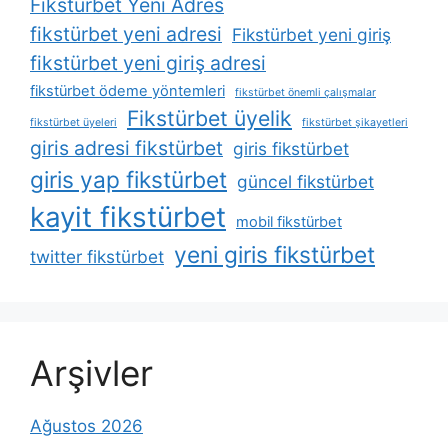
Fikstürbet Yeni Adres
fikstürbet yeni adresi
Fikstürbet yeni giriş
fikstürbet yeni giriş adresi
fikstürbet ödeme yöntemleri
fikstürbet önemli çalışmalar
Fikstürbet üyelik
fikstürbet üyeleri
fikstürbet şikayetleri
giris adresi fikstürbet
giris fikstürbet
giris yap fikstürbet
güncel fikstürbet
kayit fikstürbet
mobil fikstürbet
yeni giris fikstürbet
twitter fikstürbet
Arşivler
Ağustos 2026