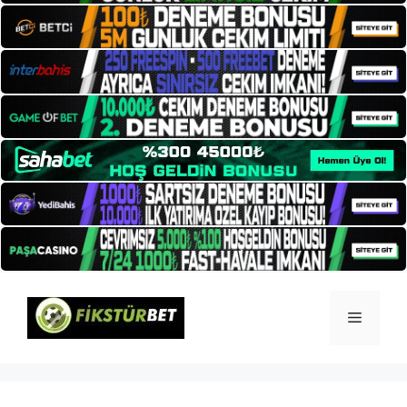
İçeriğe
atla
Menü