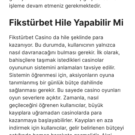
işleme devam etmeniz gerekmektedir.
Fikstürbet Hile Yapabilir Mi
Fikstürbet Casino da hile şeklinde para
kazanıyor. Bu durumda, kullanıcının yalnızca
nasıl davranacağını bulması gerekir. İlk olarak,
bahisçilere taşımak istedikleri casinolar
oyununun sistemini anlamaları tavsiye edilir.
Sistemin öğrenmesi için, aksiyonların oyuna
tanımlanmış bir günlük bütçe dahilinde
sağlanması gerekir. Bu sayede casino oyunları
oyun severlere açıktır. Zamanla, nasıl
geçileceğini öğrenen kullanıcılar, büyük
kayıplara uğramadan casinolarda para
kazanmaya başlayabilirler. Kayıpları en aza
indirmek için kullanıcılar, gelir belirlenen bütçeyi