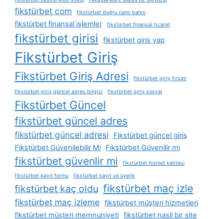
fikstürbet com
fikstürbet doğru canlı bahis
fikstürbet finansal i̇şlemler
fikstürbet finansal ticaret
fikstürbet girisi
fikstürbet giris yap
Fikstürbet Giriş
Fikstürbet Giriş Adresi
fikstürbet giriş fırsatı
fikstürbet giriş güncel adres bilgisi
fikstürbet giriş sosyal
Fikstürbet Güncel
fikstürbet güncel adres
fikstürbet güncel adresi
Fikstürbet güncel giriş
Fikstürbet Güvenilebilir Mi
Fikstürbet Güvenilir mi
fikstürbet güvenlir mi
fikstürbet hizmet kalitesi
fikstürbet kayıt formu
fikstürbet kayıt ve üyelik
fikstürbet maç izle
fikstürbet kaç oldu
fikstürbet maç izleme
fikstürbet müşteri hizmetleri
fikstürbet müşteri memnuniyeti
fikstürbet nasil bir site