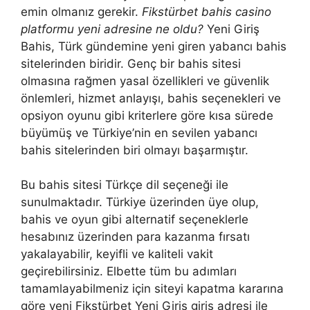
emin olmanız gerekir.
Fikstürbet bahis casino
platformu yeni adresine ne oldu?
Yeni Giriş
Bahis, Türk gündemine yeni giren yabancı bahis
sitelerinden biridir. Genç bir bahis sitesi
olmasına rağmen yasal özellikleri ve güvenlik
önlemleri, hizmet anlayışı, bahis seçenekleri ve
opsiyon oyunu gibi kriterlere göre kısa sürede
büyümüş ve Türkiye’nin en sevilen yabancı
bahis sitelerinden biri olmayı başarmıştır.
Bu bahis sitesi Türkçe dil seçeneği ile
sunulmaktadır. Türkiye üzerinden üye olup,
bahis ve oyun gibi alternatif seçeneklerle
hesabınız üzerinden para kazanma fırsatı
yakalayabilir, keyifli ve kaliteli vakit
geçirebilirsiniz. Elbette tüm bu adımları
tamamlayabilmeniz için siteyi kapatma kararına
göre yeni Fikstürbet Yeni Giriş giriş adresi ile