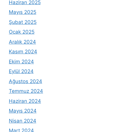
Haziran 2025
Mayıs 2025
Şubat 2025
Ocak 2025
Aralık 2024
Kasım 2024
Ekim 2024
Eylül 2024
Ağustos 2024
Temmuz 2024
Haziran 2024
Mayıs 2024
Nisan 2024
Mart 2024