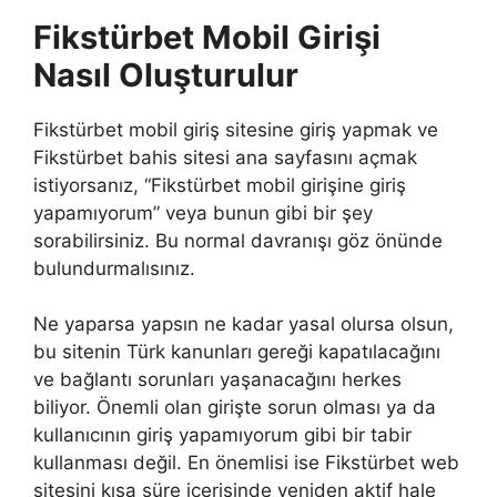
Fikstürbet Mobil Girişi
Nasıl Oluşturulur
Fikstürbet mobil giriş sitesine giriş yapmak ve
Fikstürbet bahis sitesi ana sayfasını açmak
istiyorsanız, “Fikstürbet mobil girişine giriş
yapamıyorum” veya bunun gibi bir şey
sorabilirsiniz. Bu normal davranışı göz önünde
bulundurmalısınız.
Ne yaparsa yapsın ne kadar yasal olursa olsun,
bu sitenin Türk kanunları gereği kapatılacağını
ve bağlantı sorunları yaşanacağını herkes
biliyor. Önemli olan girişte sorun olması ya da
kullanıcının giriş yapamıyorum gibi bir tabir
kullanması değil. En önemlisi ise Fikstürbet web
sitesini kısa süre içerisinde yeniden aktif hale