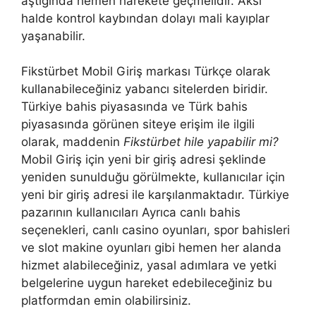
aştığında hemen harekete geçmelidir. Aksi
halde kontrol kaybından dolayı mali kayıplar
yaşanabilir.
Fikstürbet Mobil Giriş markası Türkçe olarak
kullanabileceğiniz yabancı sitelerden biridir.
Türkiye bahis piyasasında ve Türk bahis
piyasasında görünen siteye erişim ile ilgili
olarak, maddenin
Fikstürbet hile yapabilir mi?
Mobil Giriş için yeni bir giriş adresi şeklinde
yeniden sunulduğu görülmekte, kullanıcılar için
yeni bir giriş adresi ile karşılanmaktadır. Türkiye
pazarının kullanıcıları Ayrıca canlı bahis
seçenekleri, canlı casino oyunları, spor bahisleri
ve slot makine oyunları gibi hemen her alanda
hizmet alabileceğiniz, yasal adımlara ve yetki
belgelerine uygun hareket edebileceğiniz bu
platformdan emin olabilirsiniz.