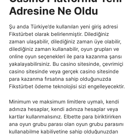
Adresine Ne Oldu
Şu anda Türkiye’de kullanılan yeni giriş adresi
Fikstürbet olarak belirlenmiştir. Dilediğiniz
zaman ulaşabilir, dilediğiniz zaman üye olabilir,
dilediğiniz zaman kullanabilir, oyun grupları ve
online oyun seçenekleri ile para kazanma şansı
yakalayabilirsiniz. Bu casino sitesinde, çevrimiçi
casino sitesinde veya gerçek casino sitesinde
para kazanma fırsatına sahip olduğunuzda
Fikstürbet ödeme teknolojisi sizi engelleyecektir.
Minimum ve maksimum limitlere uymalı, kendi
adınıza hesaplar, kendi adınıza hesaplar veya
kartlar kullanmalısınız. Elbette para biriktirirken
ana oyun grubu parası olan oyun grubu parasını
kullanabilme kabiliyetine sahip olduğunuzdan