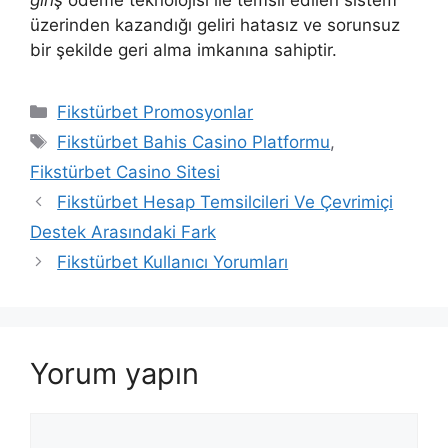
üzerinden kazandığı geliri hatasız ve sorunsuz
bir şekilde geri alma imkanına sahiptir.
Kategoriler
Fikstürbet Promosyonlar
Etiketler
Fikstürbet Bahis Casino Platformu
,
Fikstürbet Casino Sitesi
Fikstürbet Hesap Temsilcileri Ve Çevrimiçi
Destek Arasındaki Fark
Fikstürbet Kullanıcı Yorumları
Yorum yapın
Yorum