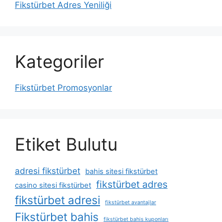
Fikstürbet Adres Yeniliği
Kategoriler
Fikstürbet Promosyonlar
Etiket Bulutu
adresi fikstürbet
bahis sitesi fikstürbet
fikstürbet adres
casino sitesi fikstürbet
fikstürbet adresi
fikstürbet avantajlar
Fikstürbet bahis
fikstürbet bahis kuponları