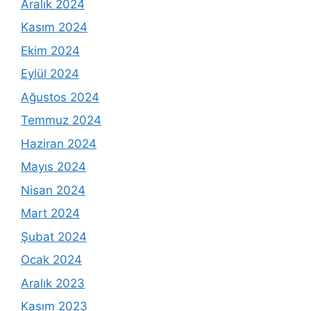
Aralık 2024
Kasım 2024
Ekim 2024
Eylül 2024
Ağustos 2024
Temmuz 2024
Haziran 2024
Mayıs 2024
Nisan 2024
Mart 2024
Şubat 2024
Ocak 2024
Aralık 2023
Kasım 2023