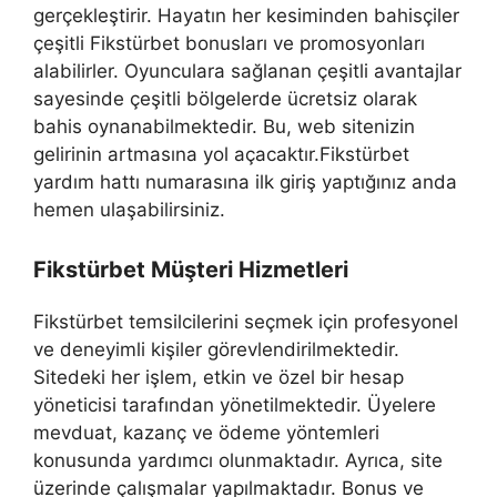
gerçekleştirir. Hayatın her kesiminden bahisçiler
çeşitli Fikstürbet bonusları ve promosyonları
alabilirler. Oyunculara sağlanan çeşitli avantajlar
sayesinde çeşitli bölgelerde ücretsiz olarak
bahis oynanabilmektedir. Bu, web sitenizin
gelirinin artmasına yol açacaktır.Fikstürbet
yardım hattı numarasına ilk giriş yaptığınız anda
hemen ulaşabilirsiniz.
Fikstürbet Müşteri Hizmetleri
Fikstürbet temsilcilerini seçmek için profesyonel
ve deneyimli kişiler görevlendirilmektedir.
Sitedeki her işlem, etkin ve özel bir hesap
yöneticisi tarafından yönetilmektedir. Üyelere
mevduat, kazanç ve ödeme yöntemleri
konusunda yardımcı olunmaktadır. Ayrıca, site
üzerinde çalışmalar yapılmaktadır. Bonus ve