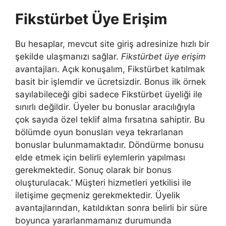
Fikstürbet Üye Erişim
Bu hesaplar, mevcut site giriş adresinize hızlı bir
şekilde ulaşmanızı sağlar.
Fikstürbet üye erişim
avantajları. Açık konuşalım, Fikstürbet katılmak
basit bir işlemdir ve ücretsizdir. Bonus ilk örnek
sayılabileceği gibi sadece Fikstürbet üyeliği ile
sınırlı değildir. Üyeler bu bonuslar aracılığıyla
çok sayıda özel teklif alma fırsatına sahiptir. Bu
bölümde oyun bonusları veya tekrarlanan
bonuslar bulunmamaktadır. Döndürme bonusu
elde etmek için belirli eylemlerin yapılması
gerekmektedir. Sonuç olarak bir bonus
oluşturulacak.’ Müşteri hizmetleri yetkilisi ile
iletişime geçmeniz gerekmektedir. Üyelik
avantajlarından, katıldıktan sonra belirli bir süre
boyunca yararlanmamanız durumunda