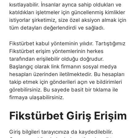
kısıtlayabilir. İnsanlar ayrıca sahip oldukları ve
katıldıkları işletmeler için güncellenmiş kimlikler
istiyorlar şirketimiz, size özel aksiyon almak için
tüm detayları değerlendirdi ve sağladı.
Fikstürbet kabul yönteminin yılıdır. Tartıştığımız
Fikstürbet erişim yöntemlerinin herkes
tarafından erişilebilir olduğu doğrudur.
Başlangıç ​​olarak link firmanın sosyal medya
hesapları üzerinden iletilmektedir. Bu hesapları
takip etmek için gönderileri açın ve bildirimleri
görebilirsiniz. Bu sayede basit bir tıklama ile
firmaya ulaşabilirsiniz.
Fikstürbet Giriş Erişim
Giriş bilgileri tarayıcınıza da kaydedilebilir.