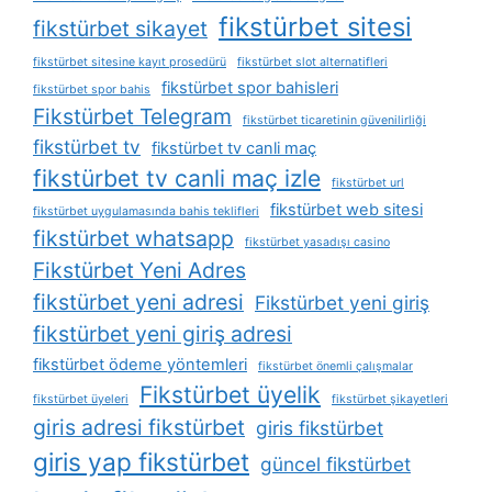
fikstürbet sitesi
fikstürbet sikayet
fikstürbet sitesine kayıt prosedürü
fikstürbet slot alternatifleri
fikstürbet spor bahisleri
fikstürbet spor bahis
Fikstürbet Telegram
fikstürbet ticaretinin güvenilirliği
fikstürbet tv
fikstürbet tv canli maç
fikstürbet tv canli maç izle
fikstürbet url
fikstürbet web sitesi
fikstürbet uygulamasında bahis teklifleri
fikstürbet whatsapp
fikstürbet yasadışı casino
Fikstürbet Yeni Adres
fikstürbet yeni adresi
Fikstürbet yeni giriş
fikstürbet yeni giriş adresi
fikstürbet ödeme yöntemleri
fikstürbet önemli çalışmalar
Fikstürbet üyelik
fikstürbet üyeleri
fikstürbet şikayetleri
giris adresi fikstürbet
giris fikstürbet
giris yap fikstürbet
güncel fikstürbet