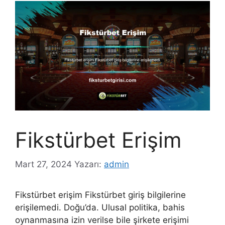
Fikstürbet Erişim
Mart 27, 2024
Yazarı:
admin
Fikstürbet erişim Fikstürbet giriş bilgilerine
erişilemedi. Doğu’da. Ulusal politika, bahis
oynanmasına izin verilse bile şirkete erişimi