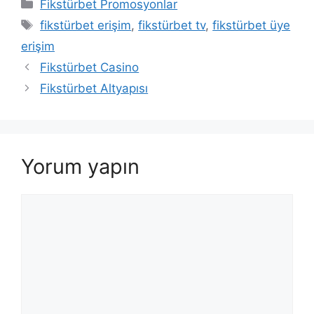
Kategoriler
Fikstürbet Promosyonlar
Etiketler
fikstürbet erişim
,
fikstürbet tv
,
fikstürbet üye
erişim
Fikstürbet Casino
Fikstürbet Altyapısı
Yorum yapın
Yorum