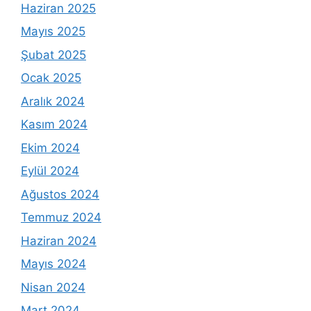
Haziran 2025
Mayıs 2025
Şubat 2025
Ocak 2025
Aralık 2024
Kasım 2024
Ekim 2024
Eylül 2024
Ağustos 2024
Temmuz 2024
Haziran 2024
Mayıs 2024
Nisan 2024
Mart 2024