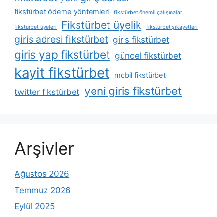
fikstürbet ödeme yöntemleri
fikstürbet önemli çalışmalar
Fikstürbet üyelik
fikstürbet üyeleri
fikstürbet şikayetleri
giris adresi fikstürbet
giris fikstürbet
giris yap fikstürbet
güncel fikstürbet
kayit fikstürbet
mobil fikstürbet
yeni giris fikstürbet
twitter fikstürbet
Arşivler
Ağustos 2026
Temmuz 2026
Eylül 2025