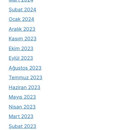
Şubat 2024
Ocak 2024
Aralık 2023
Kasım 2023
Ekim 2023
Eylül 2023
Ağustos 2023
Temmuz 2023
Haziran 2023
Mayıs 2023
Nisan 2023
Mart 2023
Şubat 2023