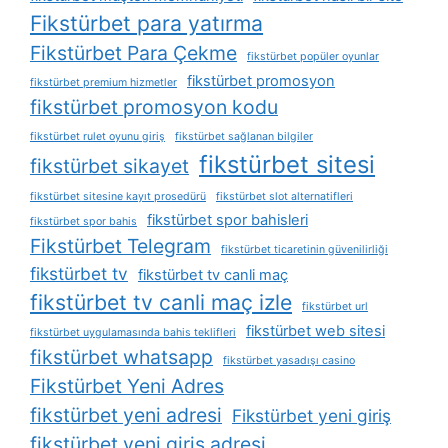
Fikstürbet para yatırma
Fikstürbet Para Çekme
fikstürbet popüler oyunlar
fikstürbet promosyon
fikstürbet premium hizmetler
fikstürbet promosyon kodu
fikstürbet rulet oyunu giriş
fikstürbet sağlanan bilgiler
fikstürbet sitesi
fikstürbet sikayet
fikstürbet sitesine kayıt prosedürü
fikstürbet slot alternatifleri
fikstürbet spor bahisleri
fikstürbet spor bahis
Fikstürbet Telegram
fikstürbet ticaretinin güvenilirliği
fikstürbet tv
fikstürbet tv canli maç
fikstürbet tv canli maç izle
fikstürbet url
fikstürbet web sitesi
fikstürbet uygulamasında bahis teklifleri
fikstürbet whatsapp
fikstürbet yasadışı casino
Fikstürbet Yeni Adres
fikstürbet yeni adresi
Fikstürbet yeni giriş
fikstürbet yeni giriş adresi