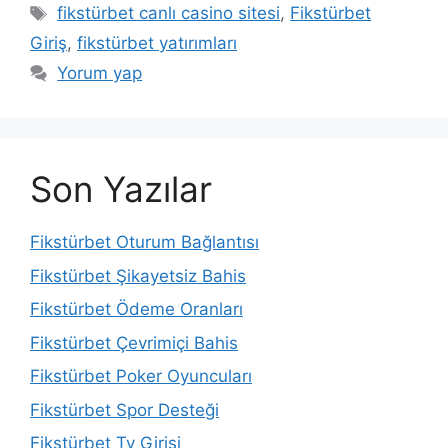
Etiketler
fikstürbet canlı casino sitesi
,
Fikstürbet
Giriş
,
fikstürbet yatırımları
Yorum yap
Son Yazılar
Fikstürbet Oturum Bağlantısı
Fikstürbet Şikayetsiz Bahis
Fikstürbet Ödeme Oranları
Fikstürbet Çevrimiçi Bahis
Fikstürbet Poker Oyuncuları
Fikstürbet Spor Desteği
Fikstürbet Tv Girişi