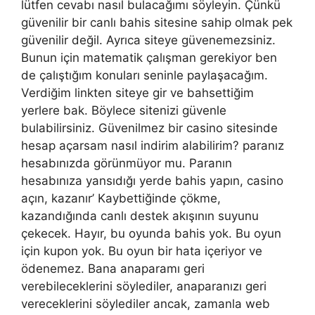
lütfen cevabı nasıl bulacağımı söyleyin. Çünkü
güvenilir bir canlı bahis sitesine sahip olmak pek
güvenilir değil. Ayrıca siteye güvenemezsiniz.
Bunun için matematik çalışman gerekiyor ben
de çalıştığım konuları seninle paylaşacağım.
Verdiğim linkten siteye gir ve bahsettiğim
yerlere bak. Böylece sitenizi güvenle
bulabilirsiniz. Güvenilmez bir casino sitesinde
hesap açarsam nasıl indirim alabilirim? paranız
hesabınızda görünmüyor mu. Paranın
hesabınıza yansıdığı yerde bahis yapın, casino
açın, kazanır’ Kaybettiğinde çökme,
kazandığında canlı destek akışının suyunu
çekecek. Hayır, bu oyunda bahis yok. Bu oyun
için kupon yok. Bu oyun bir hata içeriyor ve
ödenemez. Bana anaparamı geri
verebileceklerini söylediler, anaparanızı geri
vereceklerini söylediler ancak, zamanla web