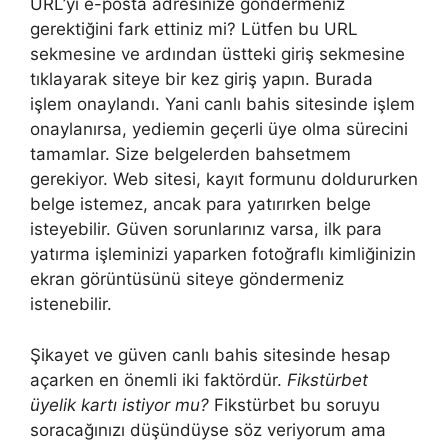
URL’yi e-posta adresinize göndermeniz
gerektiğini fark ettiniz mi? Lütfen bu URL
sekmesine ve ardından üstteki giriş sekmesine
tıklayarak siteye bir kez giriş yapın. Burada
işlem onaylandı. Yani canlı bahis sitesinde işlem
onaylanırsa, yediemin geçerli üye olma sürecini
tamamlar. Size belgelerden bahsetmem
gerekiyor. Web sitesi, kayıt formunu doldururken
belge istemez, ancak para yatırırken belge
isteyebilir. Güven sorunlarınız varsa, ilk para
yatırma işleminizi yaparken fotoğraflı kimliğinizin
ekran görüntüsünü siteye göndermeniz
istenebilir.
Şikayet ve güven canlı bahis sitesinde hesap
açarken en önemli iki faktördür.
Fikstürbet
üyelik kartı istiyor mu?
Fikstürbet bu soruyu
soracağınızı düşündüyse söz veriyorum ama