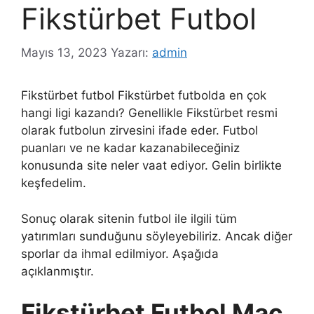
Fikstürbet Futbol
Mayıs 13, 2023
Yazarı:
admin
Fikstürbet futbol Fikstürbet futbolda en çok
hangi ligi kazandı? Genellikle Fikstürbet resmi
olarak futbolun zirvesini ifade eder. Futbol
puanları ve ne kadar kazanabileceğiniz
konusunda site neler vaat ediyor. Gelin birlikte
keşfedelim.
Sonuç olarak sitenin futbol ile ilgili tüm
yatırımları sunduğunu söyleyebiliriz. Ancak diğer
sporlar da ihmal edilmiyor. Aşağıda
açıklanmıştır.
Fikstürbet Futbol Maç