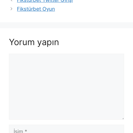
Fikstürbet Oyun
Yorum yapın
Yorum
İsim