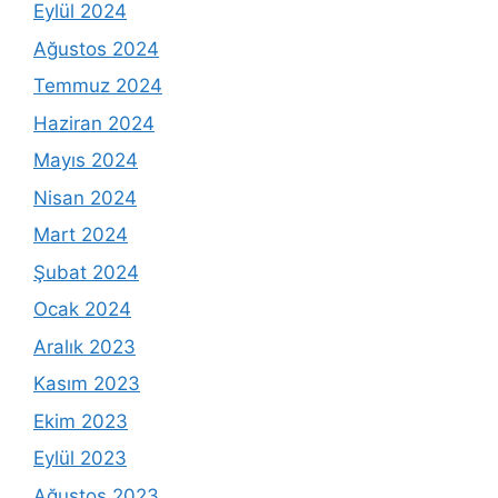
Eylül 2024
Ağustos 2024
Temmuz 2024
Haziran 2024
Mayıs 2024
Nisan 2024
Mart 2024
Şubat 2024
Ocak 2024
Aralık 2023
Kasım 2023
Ekim 2023
Eylül 2023
Ağustos 2023