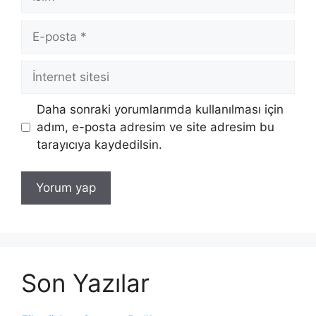
E-
posta
İnternet
sitesi
Daha sonraki yorumlarımda kullanılması için
adım, e-posta adresim ve site adresim bu
tarayıcıya kaydedilsin.
Son Yazılar