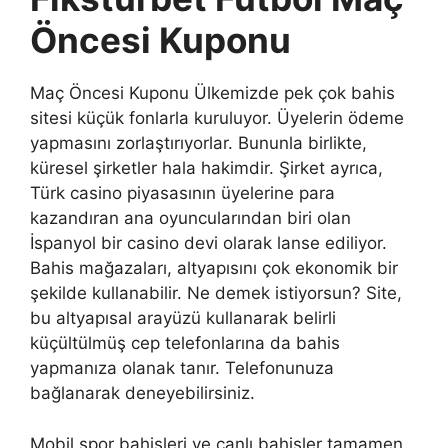
Öncesi Kuponu
Maç Öncesi Kuponu Ülkemizde pek çok bahis
sitesi küçük fonlarla kuruluyor. Üyelerin ödeme
yapmasını zorlaştırıyorlar. Bununla birlikte,
küresel şirketler hala hakimdir. Şirket ayrıca,
Türk casino piyasasının üyelerine para
kazandıran ana oyuncularından biri olan
İspanyol bir casino devi olarak lanse ediliyor.
Bahis mağazaları, altyapısını çok ekonomik bir
şekilde kullanabilir. Ne demek istiyorsun? Site,
bu altyapısal arayüzü kullanarak belirli
küçültülmüş cep telefonlarına da bahis
yapmanıza olanak tanır. Telefonunuza
bağlanarak deneyebilirsiniz.
Mobil spor bahisleri ve canlı bahisler tamamen