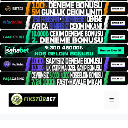
İçeriğe
atla
Menü