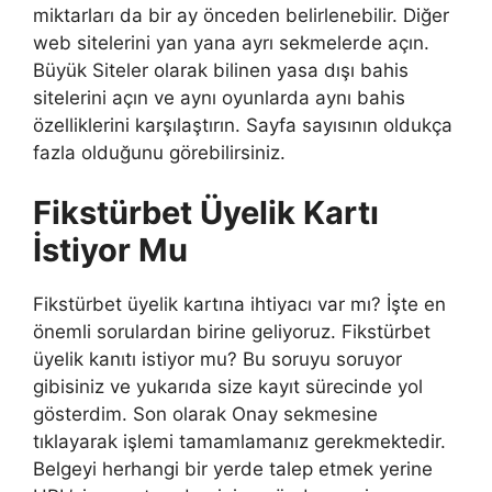
miktarları da bir ay önceden belirlenebilir. Diğer
web sitelerini yan yana ayrı sekmelerde açın.
Büyük Siteler olarak bilinen yasa dışı bahis
sitelerini açın ve aynı oyunlarda aynı bahis
özelliklerini karşılaştırın. Sayfa sayısının oldukça
fazla olduğunu görebilirsiniz.
Fikstürbet Üyelik Kartı
İstiyor Mu
Fikstürbet üyelik kartına ihtiyacı var mı? İşte en
önemli sorulardan birine geliyoruz. Fikstürbet
üyelik kanıtı istiyor mu? Bu soruyu soruyor
gibisiniz ve yukarıda size kayıt sürecinde yol
gösterdim. Son olarak Onay sekmesine
tıklayarak işlemi tamamlamanız gerekmektedir.
Belgeyi herhangi bir yerde talep etmek yerine