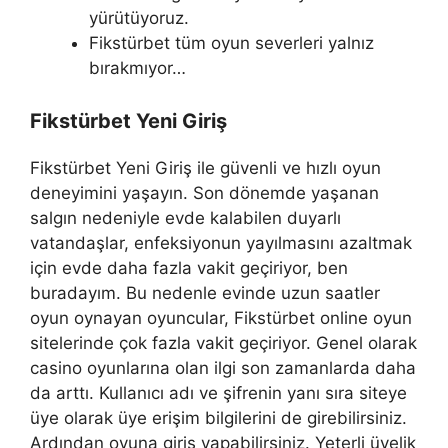
yürütüyoruz.
Fikstürbet tüm oyun severleri yalnız
bırakmıyor…
Fikstürbet Yeni Giriş
Fikstürbet Yeni Giriş ile güvenli ve hızlı oyun
deneyimini yaşayın. Son dönemde yaşanan
salgın nedeniyle evde kalabilen duyarlı
vatandaşlar, enfeksiyonun yayılmasını azaltmak
için evde daha fazla vakit geçiriyor, ben
buradayım. Bu nedenle evinde uzun saatler
oyun oynayan oyuncular, Fikstürbet online oyun
sitelerinde çok fazla vakit geçiriyor. Genel olarak
casino oyunlarına olan ilgi son zamanlarda daha
da arttı. Kullanıcı adı ve şifrenin yanı sıra siteye
üye olarak üye erişim bilgilerini de girebilirsiniz.
Ardından oyuna giriş yapabilirsiniz. Yeterli üyelik