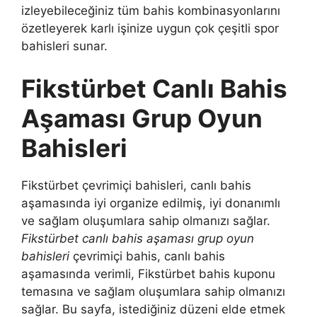
izleyebileceğiniz tüm bahis kombinasyonlarını
özetleyerek karlı işinize uygun çok çeşitli spor
bahisleri sunar.
Fikstürbet Canlı Bahis
Aşaması Grup Oyun
Bahisleri
Fikstürbet çevrimiçi bahisleri, canlı bahis
aşamasında iyi organize edilmiş, iyi donanımlı
ve sağlam oluşumlara sahip olmanızı sağlar.
Fikstürbet canlı bahis aşaması grup oyun
bahisleri
çevrimiçi bahis, canlı bahis
aşamasında verimli, Fikstürbet bahis kuponu
temasına ve sağlam oluşumlara sahip olmanızı
sağlar. Bu sayfa, istediğiniz düzeni elde etmek