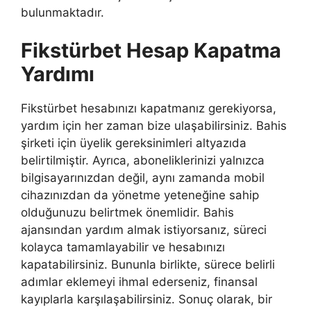
bulunmaktadır.
Fikstürbet Hesap Kapatma
Yardımı
Fikstürbet hesabınızı kapatmanız gerekiyorsa,
yardım için her zaman bize ulaşabilirsiniz. Bahis
şirketi için üyelik gereksinimleri altyazıda
belirtilmiştir. Ayrıca, aboneliklerinizi yalnızca
bilgisayarınızdan değil, aynı zamanda mobil
cihazınızdan da yönetme yeteneğine sahip
olduğunuzu belirtmek önemlidir. Bahis
ajansından yardım almak istiyorsanız, süreci
kolayca tamamlayabilir ve hesabınızı
kapatabilirsiniz. Bununla birlikte, sürece belirli
adımlar eklemeyi ihmal ederseniz, finansal
kayıplarla karşılaşabilirsiniz. Sonuç olarak, bir