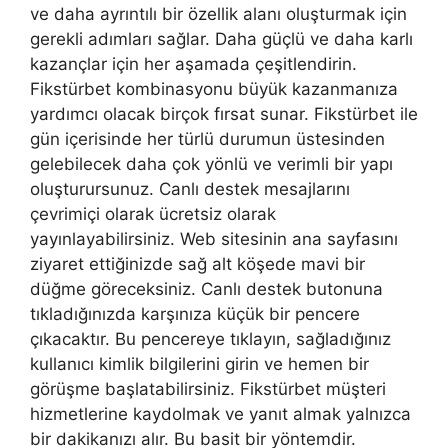
ve daha ayrıntılı bir özellik alanı oluşturmak için
gerekli adımları sağlar. Daha güçlü ve daha karlı
kazançlar için her aşamada çeşitlendirin.
Fikstürbet kombinasyonu büyük kazanmanıza
yardımcı olacak birçok fırsat sunar. Fikstürbet ile
gün içerisinde her türlü durumun üstesinden
gelebilecek daha çok yönlü ve verimli bir yapı
oluşturursunuz. Canlı destek mesajlarını
çevrimiçi olarak ücretsiz olarak
yayınlayabilirsiniz. Web sitesinin ana sayfasını
ziyaret ettiğinizde sağ alt köşede mavi bir
düğme göreceksiniz. Canlı destek butonuna
tıkladığınızda karşınıza küçük bir pencere
çıkacaktır. Bu pencereye tıklayın, sağladığınız
kullanıcı kimlik bilgilerini girin ve hemen bir
görüşme başlatabilirsiniz. Fikstürbet müşteri
hizmetlerine kaydolmak ve yanıt almak yalnızca
bir dakikanızı alır. Bu basit bir yöntemdir.