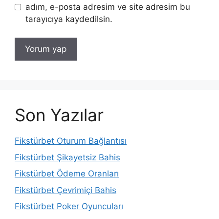
adım, e-posta adresim ve site adresim bu
tarayıcıya kaydedilsin.
Son Yazılar
Fikstürbet Oturum Bağlantısı
Fikstürbet Şikayetsiz Bahis
Fikstürbet Ödeme Oranları
Fikstürbet Çevrimiçi Bahis
Fikstürbet Poker Oyuncuları