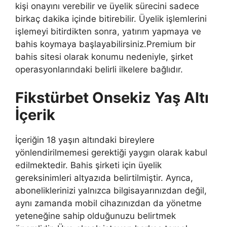
kişi onayını verebilir ve üyelik sürecini sadece
birkaç dakika içinde bitirebilir. Üyelik işlemlerini
işlemeyi bitirdikten sonra, yatırım yapmaya ve
bahis koymaya başlayabilirsiniz.Premium bir
bahis sitesi olarak konumu nedeniyle, şirket
operasyonlarındaki belirli ilkelere bağlıdır.
Fikstürbet Onsekiz Yaş Altı
İçerik
İçeriğin 18 yaşın altındaki bireylere
yönlendirilmemesi gerektiği yaygın olarak kabul
edilmektedir. Bahis şirketi için üyelik
gereksinimleri altyazıda belirtilmiştir. Ayrıca,
aboneliklerinizi yalnızca bilgisayarınızdan değil,
aynı zamanda mobil cihazınızdan da yönetme
yeteneğine sahip olduğunuzu belirtmek