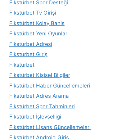
Fikstürbet Spor Desteği
Fikstürbet Tv Girişi
Fikstürbet Kolay Bahis
Fikstürbet Yeni Oyunlar
Fiksturbet Adresi
Fiksturbet Giriş
Fiksturbet
Fikstürbet Kişisel Bilgiler
Fikstürbet Haber Güncellemeleri
Fikstürbet Adres Arama
Fikstürbet Spor Tahminleri
Fikstürbet İşlevselliği
Fikstürbet Lisans Güncellemeleri
Fikstürbet Android Giriş