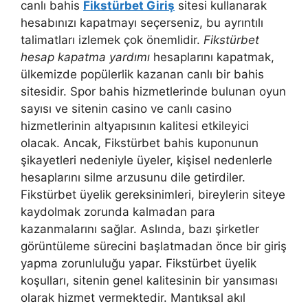
canlı bahis
Fikstürbet Giriş
sitesi kullanarak
hesabınızı kapatmayı seçerseniz, bu ayrıntılı
talimatları izlemek çok önemlidir.
Fikstürbet
hesap kapatma yardımı
hesaplarını kapatmak,
ülkemizde popülerlik kazanan canlı bir bahis
sitesidir. Spor bahis hizmetlerinde bulunan oyun
sayısı ve sitenin casino ve canlı casino
hizmetlerinin altyapısının kalitesi etkileyici
olacak. Ancak, Fikstürbet bahis kuponunun
şikayetleri nedeniyle üyeler, kişisel nedenlerle
hesaplarını silme arzusunu dile getirdiler.
Fikstürbet üyelik gereksinimleri, bireylerin siteye
kaydolmak zorunda kalmadan para
kazanmalarını sağlar. Aslında, bazı şirketler
görüntüleme sürecini başlatmadan önce bir giriş
yapma zorunluluğu yapar. Fikstürbet üyelik
koşulları, sitenin genel kalitesinin bir yansıması
olarak hizmet vermektedir. Mantıksal akıl