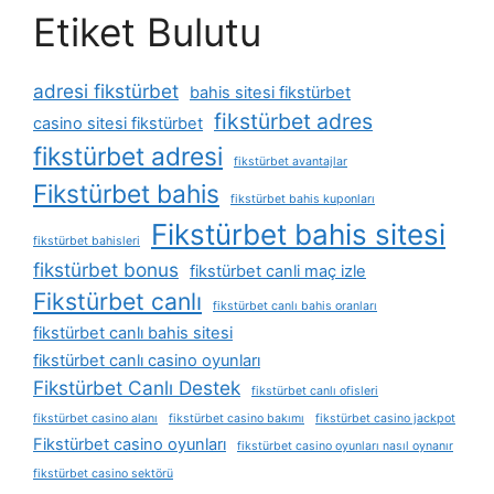
Etiket Bulutu
adresi fikstürbet
bahis sitesi fikstürbet
fikstürbet adres
casino sitesi fikstürbet
fikstürbet adresi
fikstürbet avantajlar
Fikstürbet bahis
fikstürbet bahis kuponları
Fikstürbet bahis sitesi
fikstürbet bahisleri
fikstürbet bonus
fikstürbet canli maç izle
Fikstürbet canlı
fikstürbet canlı bahis oranları
fikstürbet canlı bahis sitesi
fikstürbet canlı casino oyunları
Fikstürbet Canlı Destek
fikstürbet canlı ofisleri
fikstürbet casino alanı
fikstürbet casino bakımı
fikstürbet casino jackpot
Fikstürbet casino oyunları
fikstürbet casino oyunları nasıl oynanır
fikstürbet casino sektörü