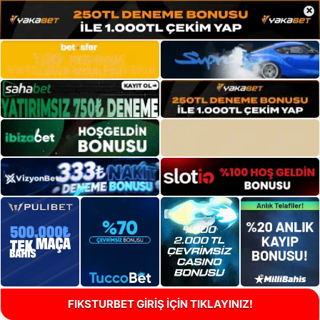
×
FIKSTURBET GİRİŞ İÇİN TIKLAYINIZ!