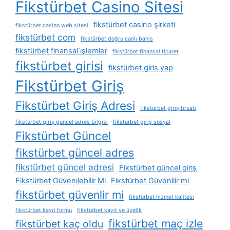
Fikstürbet Casino Sitesi
fikstürbet casino şirketi
fikstürbet casino web sitesi
fikstürbet com
fikstürbet doğru canlı bahis
fikstürbet finansal i̇şlemler
fikstürbet finansal ticaret
fikstürbet girisi
fikstürbet giris yap
Fikstürbet Giriş
Fikstürbet Giriş Adresi
fikstürbet giriş fırsatı
fikstürbet giriş güncel adres bilgisi
fikstürbet giriş sosyal
Fikstürbet Güncel
fikstürbet güncel adres
fikstürbet güncel adresi
Fikstürbet güncel giriş
Fikstürbet Güvenilebilir Mi
Fikstürbet Güvenilir mi
fikstürbet güvenlir mi
fikstürbet hizmet kalitesi
fikstürbet kayıt formu
fikstürbet kayıt ve üyelik
fikstürbet maç izle
fikstürbet kaç oldu