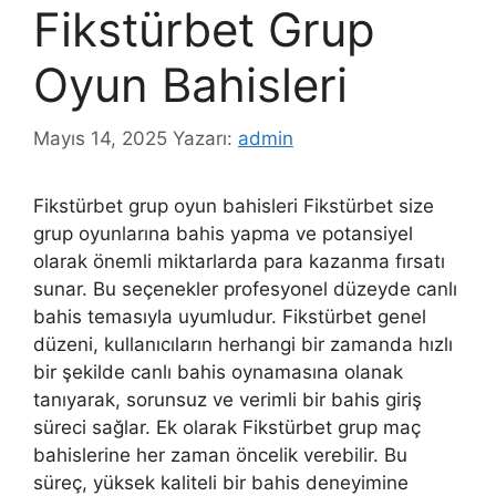
Fikstürbet Grup
Oyun Bahisleri
Mayıs 14, 2025
Yazarı:
admin
Fikstürbet grup oyun bahisleri Fikstürbet size
grup oyunlarına bahis yapma ve potansiyel
olarak önemli miktarlarda para kazanma fırsatı
sunar. Bu seçenekler profesyonel düzeyde canlı
bahis temasıyla uyumludur. Fikstürbet genel
düzeni, kullanıcıların herhangi bir zamanda hızlı
bir şekilde canlı bahis oynamasına olanak
tanıyarak, sorunsuz ve verimli bir bahis giriş
süreci sağlar. Ek olarak Fikstürbet grup maç
bahislerine her zaman öncelik verebilir. Bu
süreç, yüksek kaliteli bir bahis deneyimine