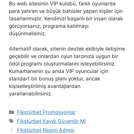
Bu web sitesinin VIP kulübü, farklı oyunlarda
para yatıran ve büyük bahisler yapan kişiler için
tasarlanmıştır. Kendinizi başarılı bir insan olarak
görüyorsanız, programa katılmayı
düşünmelisiniz.
Alternatif olarak, sitenin destek ekibiyle iletişime
geçebilir ve onlardan oyun tarzınıza uygun bir
ödül programı oluşturmalarını isteyebilirsiniz.
Kumarhanenin şu anda VIP oyuncular için
standart bir bonus planı yoktur, ancak
kişiselleştirilmiş avantajlardan
yararlanabilirsiniz.
Kategoriler
Fikstürbet Promosyonlar
Etiketler
Fikstürbet Kaydı Güvenilir Mi
Fikstürbet Resmi Adresi