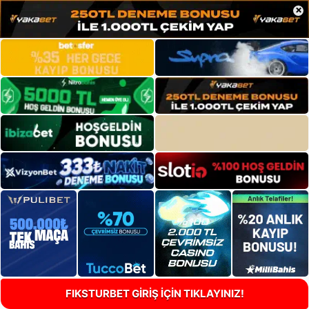
×
FIKSTURBET GİRİŞ İÇİN TIKLAYINIZ!