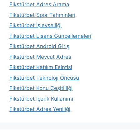
Fikstürbet Adres Arama
Fikstürbet Spor Tahminleri
Fikstürbet İşlevselliği
Fikstürbet Lisans Güncellemeleri
Fikstürbet Android Giriş
Fikstürbet Mevcut Adres
Fikstürbet Katılım Esintisi
Fikstürbet Teknoloji Öncüsü
Fikstürbet Konu Çeşitliliği
Fikstürbet İçerik Kullanımı
Fikstürbet Adres Yeniliği