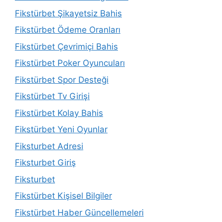
Fikstürbet Şikayetsiz Bahis
Fikstürbet Ödeme Oranları
Fikstürbet Çevrimiçi Bahis
Fikstürbet Poker Oyuncuları
Fikstürbet Spor Desteği
Fikstürbet Tv Girişi
Fikstürbet Kolay Bahis
Fikstürbet Yeni Oyunlar
Fiksturbet Adresi
Fiksturbet Giriş
Fiksturbet
Fikstürbet Kişisel Bilgiler
Fikstürbet Haber Güncellemeleri