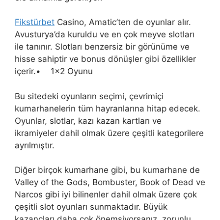
Fikstürbet
Casino, Amatic’ten de oyunlar alır.
Avusturya’da kuruldu ve en çok meyve slotları
ile tanınır. Slotları benzersiz bir görünüme ve
hisse sahiptir ve bonus dönüşler gibi özellikler
içerir.• 1×2 Oyunu
Bu sitedeki oyunların seçimi, çevrimiçi
kumarhanelerin tüm hayranlarına hitap edecek.
Oyunlar, slotlar, kazı kazan kartları ve
ikramiyeler dahil olmak üzere çeşitli kategorilere
ayrılmıştır.
Diğer birçok kumarhane gibi, bu kumarhane de
Valley of the Gods, Bombuster, Book of Dead ve
Narcos gibi iyi bilinenler dahil olmak üzere çok
çeşitli slot oyunları sunmaktadır. Büyük
kazançları daha çok önemsiyorsanız, zorunlu