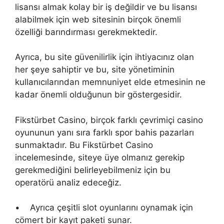
lisansı almak kolay bir iş değildir ve bu lisansı
alabilmek için web sitesinin birçok önemli
özelliği barındırması gerekmektedir.
Ayrıca, bu site güvenilirlik için ihtiyacınız olan
her şeye sahiptir ve bu, site yönetiminin
kullanıcılarından memnuniyet elde etmesinin ne
kadar önemli olduğunun bir göstergesidir.
Fikstürbet Casino, birçok farklı çevrimiçi casino
oyununun yanı sıra farklı spor bahis pazarları
sunmaktadır. Bu Fikstürbet Casino
incelemesinde, siteye üye olmanız gerekip
gerekmediğini belirleyebilmeniz için bu
operatörü analiz edeceğiz.
• Ayrıca çeşitli slot oyunlarını oynamak için
cömert bir kayıt paketi sunar.