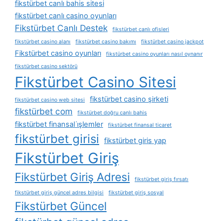
fikstürbet canlı bahis sitesi
fikstürbet canlı casino oyunları
Fikstürbet Canlı Destek
fikstürbet canlı ofisleri
fikstürbet casino alanı
fikstürbet casino bakımı
fikstürbet casino jackpot
Fikstürbet casino oyunları
fikstürbet casino oyunları nasıl oynanır
fikstürbet casino sektörü
Fikstürbet Casino Sitesi
fikstürbet casino şirketi
fikstürbet casino web sitesi
fikstürbet com
fikstürbet doğru canlı bahis
fikstürbet finansal i̇şlemler
fikstürbet finansal ticaret
fikstürbet girisi
fikstürbet giris yap
Fikstürbet Giriş
Fikstürbet Giriş Adresi
fikstürbet giriş fırsatı
fikstürbet giriş güncel adres bilgisi
fikstürbet giriş sosyal
Fikstürbet Güncel