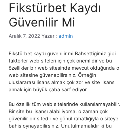
Fikstürbet Kaydı
Güvenilir Mi
Aralık 7, 2022
Yazarı:
admin
Fikstürbet kaydı güvenilir mi Bahsettiğimiz gibi
faktörler web siteleri için çok önemlidir ve bu
özellikler bir web sitesinde mevcut olduğunda o
web sitesine güvenebilirsiniz. Örneğin
uluslararası lisans almak çok zor ve site lisans
almak için büyük çaba sarf ediyor.
Bu özellik tüm web sitelerinde kullanılamayabilir.
Bir site bu lisansı alabiliyorsa, o zaman çok
güvenilir bir sitedir ve gönül rahatlığıyla o siteye
bahis oynayabilirsiniz. Unutulmamalıdır ki bu