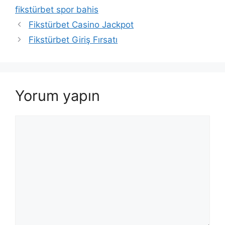
fikstürbet spor bahis
Fikstürbet Casino Jackpot
Fikstürbet Giriş Fırsatı
Yorum yapın
Yorum