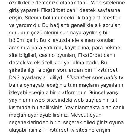
özellikler eklemenize olanak tanır. Web sitelerine
giriş yaparak Fikstürbet canlı destek sayfasına
erişin. Sitenin bölümündeki ilk bağlantı ‘destek
ve yardım’dır. Bu bağlantı genellikle sık sorulan
soruların çözümlerini sunmaya ayrılmış bir
bölüm içerir. Bu kılavuzda ele alınan konular
arasında para yatırma, kayıt olma, para çekme,
site bilgileri, casino oyunları, Fikstürbet canlı
destek ve ek özellikler yer almaktadır. Bu
şirketle ilgili aldığım sorulardan biri Fikstürbet
DNS ayarlarıyla ilgiliydi.
Fikstürbet spor bahis
tv
bahis oynayabileceğiniz tüm maçların yayınlarını
izleyebileceğiniz bir platformdur. Güncel yarış
yayınlarını web sitesindeki web sayfasının alt
kısmında bulabilirsiniz. Yayınlanmakta olan canlı
maçları ayarlayabilirsiniz. Mevcut oyun
seçeneklerinden birini seçerek dilediğiniz oyuna
ulaşabilirsiniz. Fikstürbet tv sitesine erişim