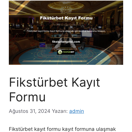
Fikstürbet Kayıt
Formu
Ağustos 31, 2024
Yazarı:
admin
Fikstürbet kayıt formu kayıt formuna ulaşmak