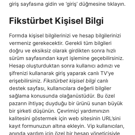
giriş sayfasına gidin ve ‘giriş’ düğmesine tıklayın.
Fikstürbet Kişisel Bilgi
Formda kişisel bilgilerinizi ve hesap bilgilerinizi
vermeniz gerekecektir. Gerekli tüm bilgileri
doğru ve eksiksiz olarak girdikten sonra hızlı
sürüm sayfasından kayıt işlemine geçebilirsiniz.
Hesap oluşturduktan sonra kullanıcı adınızı ve
şifrenizi kullanarak giriş yaparak canlı TV’ye
erişebilirsiniz.
Fikstürbet kişisel bilgi
canlı
destek sayfası, kullanıcılara değerli bilgiler
sağlama konusunda olağanüstüdür. Bu özel
pazarın ihtiyaç duyduğu bir ürünü sunan büyük
bir şirketi düşünün. Çevrimiçi yardımınızın
kalitesini göstermek için web sitesinin URL’sini
kayıt formunuzun altına ekleyin. Vip kullanıcıları,
anında yardım için özel bir hesap yöneticisiyle