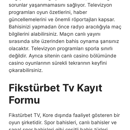
sorunlar yaşanmamasını sağlıyor. Televizyon
programları oyun özetlerini, haber
güncellemelerini ve önemli röportajları kapsar.
Bahisinizi yapmadan önce radyo aracılığıyla maç
bilgilerini alabilirsiniz. Maçın canlı yayını
sırasında site üzerinden bahis oynama şansınız
olacaktır. Televizyon programları sporla sınırlı
değildir. Ayrıca sitenin canlı casino bölümünde
casino oyunlarının sürekli tekrarının keyfini
çıkarabilirsiniz.
Fikstürbet Tv Kayıt
Formu
Fikstürbet TV, Kore dışında faaliyet gösteren bir
oyun şirketidir. Spor bahisleri, canlı bahisler ve
sanal spor bahisleri gibi çeşitli bahis türleri