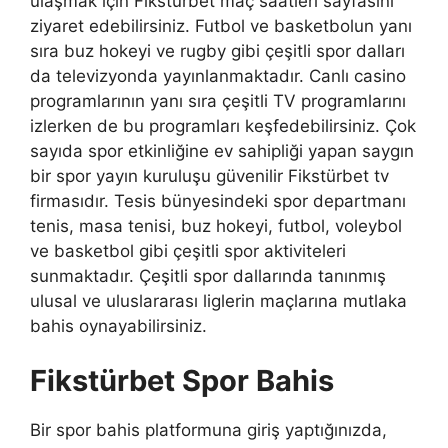
ulaşmak için Fikstürbet maç saatleri sayfasını
ziyaret edebilirsiniz. Futbol ve basketbolun yanı
sıra buz hokeyi ve rugby gibi çeşitli spor dalları
da televizyonda yayınlanmaktadır. Canlı casino
programlarının yanı sıra çeşitli TV programlarını
izlerken de bu programları keşfedebilirsiniz. Çok
sayıda spor etkinliğine ev sahipliği yapan saygın
bir spor yayın kuruluşu güvenilir Fikstürbet tv
firmasıdır. Tesis bünyesindeki spor departmanı
tenis, masa tenisi, buz hokeyi, futbol, ​​voleybol
ve basketbol gibi çeşitli spor aktiviteleri
sunmaktadır. Çeşitli spor dallarında tanınmış
ulusal ve uluslararası liglerin maçlarına mutlaka
bahis oynayabilirsiniz.
Fikstürbet Spor Bahis
Bir spor bahis platformuna giriş yaptığınızda,