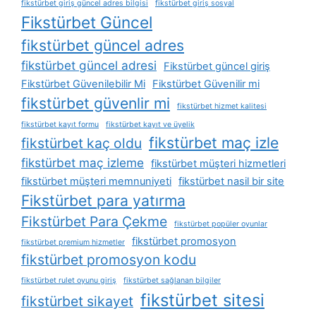
fikstürbet giriş güncel adres bilgisi
fikstürbet giriş sosyal
Fikstürbet Güncel
fikstürbet güncel adres
fikstürbet güncel adresi
Fikstürbet güncel giriş
Fikstürbet Güvenilebilir Mi
Fikstürbet Güvenilir mi
fikstürbet güvenlir mi
fikstürbet hizmet kalitesi
fikstürbet kayıt formu
fikstürbet kayıt ve üyelik
fikstürbet maç izle
fikstürbet kaç oldu
fikstürbet maç izleme
fikstürbet müşteri hizmetleri
fikstürbet müşteri memnuniyeti
fikstürbet nasil bir site
Fikstürbet para yatırma
Fikstürbet Para Çekme
fikstürbet popüler oyunlar
fikstürbet promosyon
fikstürbet premium hizmetler
fikstürbet promosyon kodu
fikstürbet rulet oyunu giriş
fikstürbet sağlanan bilgiler
fikstürbet sitesi
fikstürbet sikayet