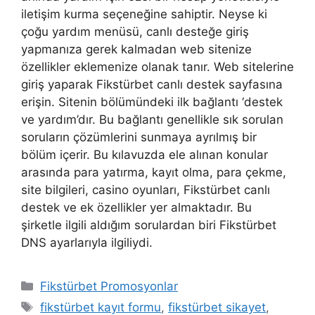
iletişim kurma seçeneğine sahiptir. Neyse ki
çoğu yardım menüsü, canlı desteğe giriş
yapmanıza gerek kalmadan web sitenize
özellikler eklemenize olanak tanır. Web sitelerine
giriş yaparak Fikstürbet canlı destek sayfasına
erişin. Sitenin bölümündeki ilk bağlantı ‘destek
ve yardım’dır. Bu bağlantı genellikle sık sorulan
soruların çözümlerini sunmaya ayrılmış bir
bölüm içerir. Bu kılavuzda ele alınan konular
arasında para yatırma, kayıt olma, para çekme,
site bilgileri, casino oyunları, Fikstürbet canlı
destek ve ek özellikler yer almaktadır. Bu
şirketle ilgili aldığım sorulardan biri Fikstürbet
DNS ayarlarıyla ilgiliydi.
Kategoriler
Fikstürbet Promosyonlar
Etiketler
fikstürbet kayıt formu
,
fikstürbet sikayet
,