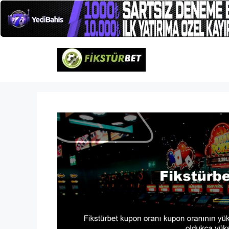
İçeriğe
atla