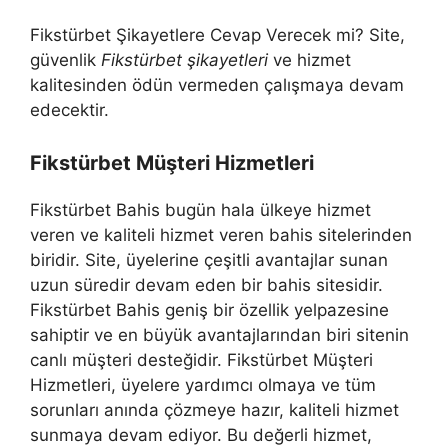
Fikstürbet Şikayetlere Cevap Verecek mi? Site,
güvenlik
Fikstürbet şikayetleri
ve hizmet
kalitesinden ödün vermeden çalışmaya devam
edecektir.
Fikstürbet Müşteri Hizmetleri
Fikstürbet Bahis bugün hala ülkeye hizmet
veren ve kaliteli hizmet veren bahis sitelerinden
biridir. Site, üyelerine çeşitli avantajlar sunan
uzun süredir devam eden bir bahis sitesidir.
Fikstürbet Bahis geniş bir özellik yelpazesine
sahiptir ve en büyük avantajlarından biri sitenin
canlı müşteri desteğidir. Fikstürbet Müşteri
Hizmetleri, üyelere yardımcı olmaya ve tüm
sorunları anında çözmeye hazır, kaliteli hizmet
sunmaya devam ediyor. Bu değerli hizmet,