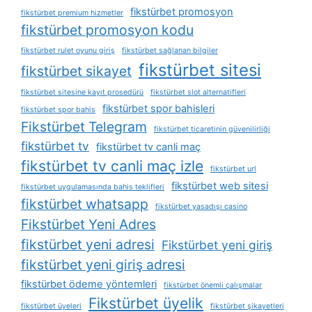
fikstürbet promosyon
fikstürbet premium hizmetler
fikstürbet promosyon kodu
fikstürbet rulet oyunu giriş
fikstürbet sağlanan bilgiler
fikstürbet sitesi
fikstürbet sikayet
fikstürbet sitesine kayıt prosedürü
fikstürbet slot alternatifleri
fikstürbet spor bahisleri
fikstürbet spor bahis
Fikstürbet Telegram
fikstürbet ticaretinin güvenilirliği
fikstürbet tv
fikstürbet tv canli maç
fikstürbet tv canli maç izle
fikstürbet url
fikstürbet web sitesi
fikstürbet uygulamasında bahis teklifleri
fikstürbet whatsapp
fikstürbet yasadışı casino
Fikstürbet Yeni Adres
fikstürbet yeni adresi
Fikstürbet yeni giriş
fikstürbet yeni giriş adresi
fikstürbet ödeme yöntemleri
fikstürbet önemli çalışmalar
Fikstürbet üyelik
fikstürbet üyeleri
fikstürbet şikayetleri