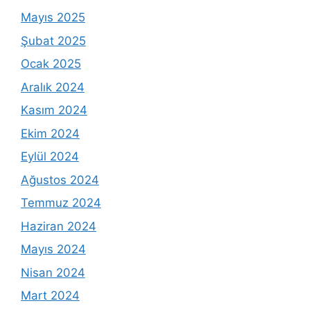
Mayıs 2025
Şubat 2025
Ocak 2025
Aralık 2024
Kasım 2024
Ekim 2024
Eylül 2024
Ağustos 2024
Temmuz 2024
Haziran 2024
Mayıs 2024
Nisan 2024
Mart 2024