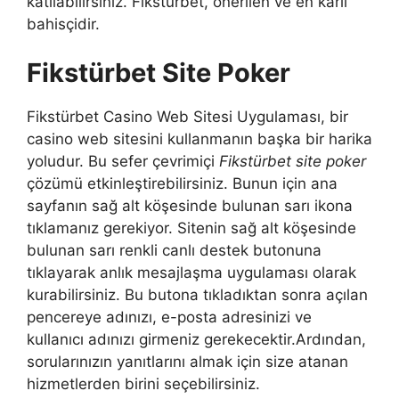
katılabilirsiniz. Fikstürbet, önerilen ve en karlı
bahisçidir.
Fikstürbet Site Poker
Fikstürbet Casino Web Sitesi Uygulaması, bir
casino web sitesini kullanmanın başka bir harika
yoludur. Bu sefer çevrimiçi
Fikstürbet site poker
çözümü etkinleştirebilirsiniz. Bunun için ana
sayfanın sağ alt köşesinde bulunan sarı ikona
tıklamanız gerekiyor. Sitenin sağ alt köşesinde
bulunan sarı renkli canlı destek butonuna
tıklayarak anlık mesajlaşma uygulaması olarak
kurabilirsiniz. Bu butona tıkladıktan sonra açılan
pencereye adınızı, e-posta adresinizi ve
kullanıcı adınızı girmeniz gerekecektir.Ardından,
sorularınızın yanıtlarını almak için size atanan
hizmetlerden birini seçebilirsiniz.