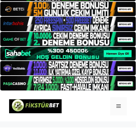
İçeriğe
atla
Menü