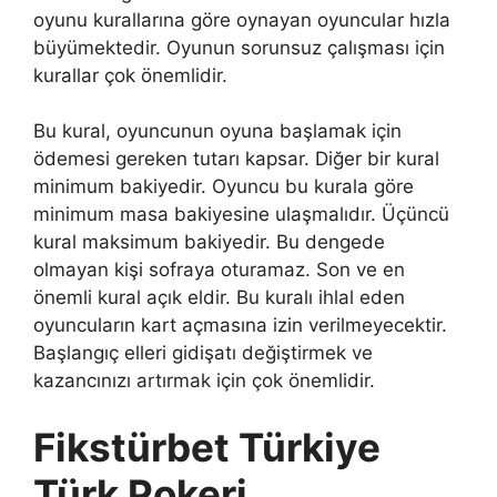
oyunu kurallarına göre oynayan oyuncular hızla
büyümektedir. Oyunun sorunsuz çalışması için
kurallar çok önemlidir.
Bu kural, oyuncunun oyuna başlamak için
ödemesi gereken tutarı kapsar. Diğer bir kural
minimum bakiyedir. Oyuncu bu kurala göre
minimum masa bakiyesine ulaşmalıdır. Üçüncü
kural maksimum bakiyedir. Bu dengede
olmayan kişi sofraya oturamaz. Son ve en
önemli kural açık eldir. Bu kuralı ihlal eden
oyuncuların kart açmasına izin verilmeyecektir.
Başlangıç ​​elleri gidişatı değiştirmek ve
kazancınızı artırmak için çok önemlidir.
Fikstürbet Türkiye
Türk Pokeri