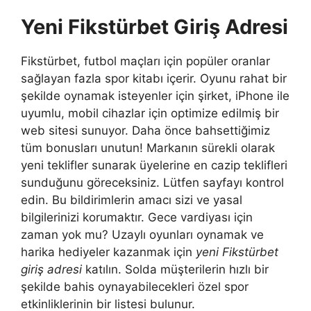
Yeni Fikstürbet Giriş Adresi
Fikstürbet, futbol maçları için popüler oranlar
sağlayan fazla spor kitabı içerir. Oyunu rahat bir
şekilde oynamak isteyenler için şirket, iPhone ile
uyumlu, mobil cihazlar için optimize edilmiş bir
web sitesi sunuyor. Daha önce bahsettiğimiz
tüm bonusları unutun! Markanın sürekli olarak
yeni teklifler sunarak üyelerine en cazip teklifleri
sunduğunu göreceksiniz. Lütfen sayfayı kontrol
edin. Bu bildirimlerin amacı sizi ve yasal
bilgilerinizi korumaktır. Gece vardiyası için
zaman yok mu? Uzaylı oyunları oynamak ve
harika hediyeler kazanmak için
yeni Fikstürbet
giriş adresi
katılın. Solda müşterilerin hızlı bir
şekilde bahis oynayabilecekleri özel spor
etkinliklerinin bir listesi bulunur.