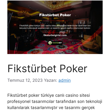
Fikstürbet Poker
Temmuz 12, 2023
Yazarı:
admin
Fikstürbet poker türkiye canlı casino sitesi
profesyonel tasarımcılar tarafından son teknoloji
kullanılarak tasarlanmıştır ve tasarımı gerçek