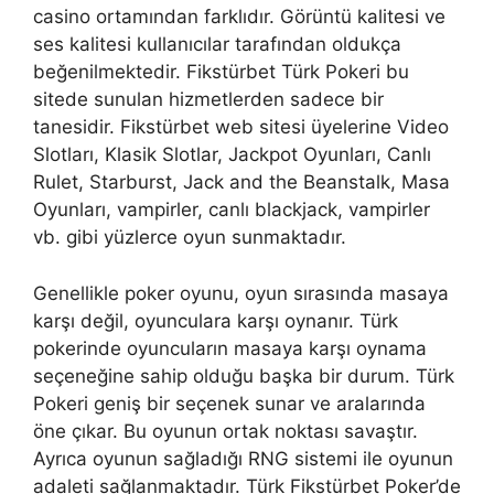
casino ortamından farklıdır. Görüntü kalitesi ve
ses kalitesi kullanıcılar tarafından oldukça
beğenilmektedir. Fikstürbet Türk Pokeri bu
sitede sunulan hizmetlerden sadece bir
tanesidir. Fikstürbet web sitesi üyelerine Video
Slotları, Klasik Slotlar, Jackpot Oyunları, Canlı
Rulet, Starburst, Jack and the Beanstalk, Masa
Oyunları, vampirler, canlı blackjack, vampirler
vb. gibi yüzlerce oyun sunmaktadır.
Genellikle poker oyunu, oyun sırasında masaya
karşı değil, oyunculara karşı oynanır. Türk
pokerinde oyuncuların masaya karşı oynama
seçeneğine sahip olduğu başka bir durum. Türk
Pokeri geniş bir seçenek sunar ve aralarında
öne çıkar. Bu oyunun ortak noktası savaştır.
Ayrıca oyunun sağladığı RNG sistemi ile oyunun
adaleti sağlanmaktadır. Türk Fikstürbet Poker’de