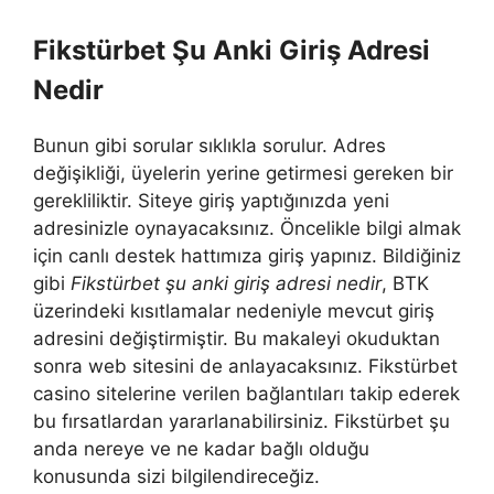
Fikstürbet Şu Anki Giriş Adresi
Nedir
Bunun gibi sorular sıklıkla sorulur. Adres
değişikliği, üyelerin yerine getirmesi gereken bir
gerekliliktir. Siteye giriş yaptığınızda yeni
adresinizle oynayacaksınız. Öncelikle bilgi almak
için canlı destek hattımıza giriş yapınız. Bildiğiniz
gibi
Fikstürbet şu anki giriş adresi nedir
, BTK
üzerindeki kısıtlamalar nedeniyle mevcut giriş
adresini değiştirmiştir. Bu makaleyi okuduktan
sonra web sitesini de anlayacaksınız. Fikstürbet
casino sitelerine verilen bağlantıları takip ederek
bu fırsatlardan yararlanabilirsiniz. Fikstürbet şu
anda nereye ve ne kadar bağlı olduğu
konusunda sizi bilgilendireceğiz.