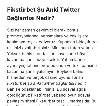
Fikstürbet Şu Anki Twitter
Bağlantısı Nedir?
Sizi her zaman çevrimiçi olarak bonus
promosyonlarına, yarışmalara ve çekilişlere
katılmaya teşvik ediyoruz. Kuponları birleştirerek
riskinizi azaltabilirsiniz. Minimum tutarı yatırın.
Yüksek bahis standartları sayesinde büyük
kazanma şansınız yüksektir. Yatırımlarınızı
ayarlayın, tahminlerde bulunun ve tekli bahsinizi
kazanma şansı yakalayın. Böylece bahis
hizmetleri ve birçok casino oyunu sunan
Fikstürbet şu anki twitter bağlantısı nedir?
Bahis’e odaklanabilirsiniz. Bu sosyal ağda
gördüğünüz Fikstürbet yabancı oyun sosyal
paylaşım sitesi Fikstürbet tescilli markasıdır. Bu,