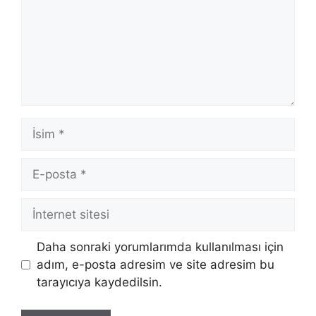
İsim
E-
posta
İnternet
sitesi
Daha sonraki yorumlarımda kullanılması için
adım, e-posta adresim ve site adresim bu
tarayıcıya kaydedilsin.