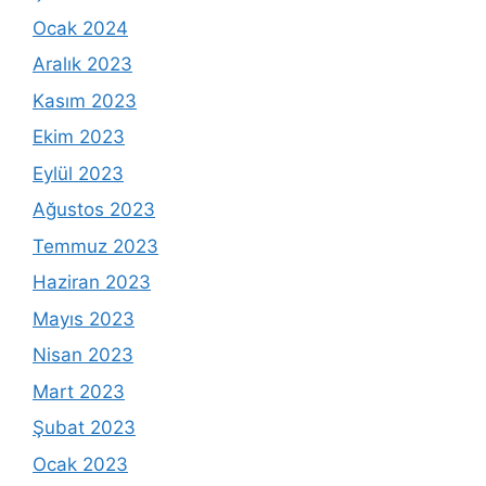
Ocak 2024
Aralık 2023
Kasım 2023
Ekim 2023
Eylül 2023
Ağustos 2023
Temmuz 2023
Haziran 2023
Mayıs 2023
Nisan 2023
Mart 2023
Şubat 2023
Ocak 2023