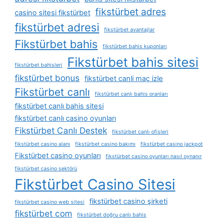
fikstürbet adres
casino sitesi fikstürbet
fikstürbet adresi
fikstürbet avantajlar
Fikstürbet bahis
fikstürbet bahis kuponları
Fikstürbet bahis sitesi
fikstürbet bahisleri
fikstürbet bonus
fikstürbet canli maç izle
Fikstürbet canlı
fikstürbet canlı bahis oranları
fikstürbet canlı bahis sitesi
fikstürbet canlı casino oyunları
Fikstürbet Canlı Destek
fikstürbet canlı ofisleri
fikstürbet casino alanı
fikstürbet casino bakımı
fikstürbet casino jackpot
Fikstürbet casino oyunları
fikstürbet casino oyunları nasıl oynanır
fikstürbet casino sektörü
Fikstürbet Casino Sitesi
fikstürbet casino şirketi
fikstürbet casino web sitesi
fikstürbet com
fikstürbet doğru canlı bahis