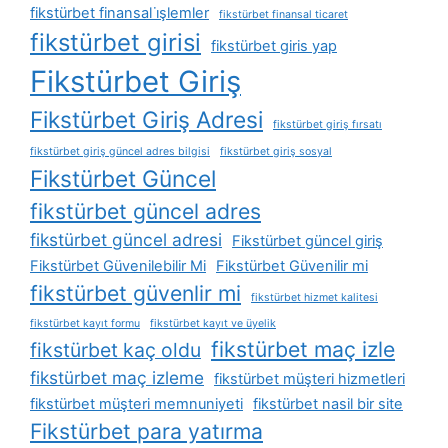
fikstürbet finansal i̇şlemler
fikstürbet finansal ticaret
fikstürbet girisi
fikstürbet giris yap
Fikstürbet Giriş
Fikstürbet Giriş Adresi
fikstürbet giriş fırsatı
fikstürbet giriş güncel adres bilgisi
fikstürbet giriş sosyal
Fikstürbet Güncel
fikstürbet güncel adres
fikstürbet güncel adresi
Fikstürbet güncel giriş
Fikstürbet Güvenilebilir Mi
Fikstürbet Güvenilir mi
fikstürbet güvenlir mi
fikstürbet hizmet kalitesi
fikstürbet kayıt formu
fikstürbet kayıt ve üyelik
fikstürbet maç izle
fikstürbet kaç oldu
fikstürbet maç izleme
fikstürbet müşteri hizmetleri
fikstürbet müşteri memnuniyeti
fikstürbet nasil bir site
Fikstürbet para yatırma