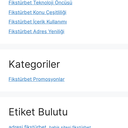
Fikstürbet Teknoloji Öncüsü
Fikstürbet Konu Çeşitliliği
Fikstürbet İçerik Kullanımı
Fikstürbet Adres Yeniliği
Kategoriler
Fikstürbet Promosyonlar
Etiket Bulutu
adresi fikstürbet
bahis sitesi fikstürbet