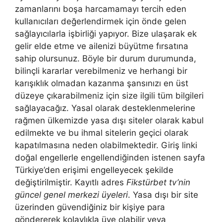
zamanlarını boşa harcamamayı tercih eden
kullanıcıları değerlendirmek için önde gelen
sağlayıcılarla işbirliği yapıyor. Bize ulaşarak ek
gelir elde etme ve ailenizi büyütme fırsatına
sahip olursunuz. Böyle bir durum durumunda,
bilinçli kararlar verebilmeniz ve herhangi bir
karışıklık olmadan kazanma şansınızı en üst
düzeye çıkarabilmeniz için size ilgili tüm bilgileri
sağlayacağız. Yasal olarak desteklenmelerine
rağmen ülkemizde yasa dışı siteler olarak kabul
edilmekte ve bu ihmal sitelerin geçici olarak
kapatılmasına neden olabilmektedir. Giriş linki
doğal engellerle engellendiğinden istenen sayfa
Türkiye’den erişimi engelleyecek şekilde
değiştirilmiştir. Kayıtlı adres
Fikstürbet tv’nin
güncel genel merkezi üyeleri
. Yasa dışı bir site
üzerinden güvendiğiniz bir kişiye para
göndererek kolaylıkla üye olabilir veya