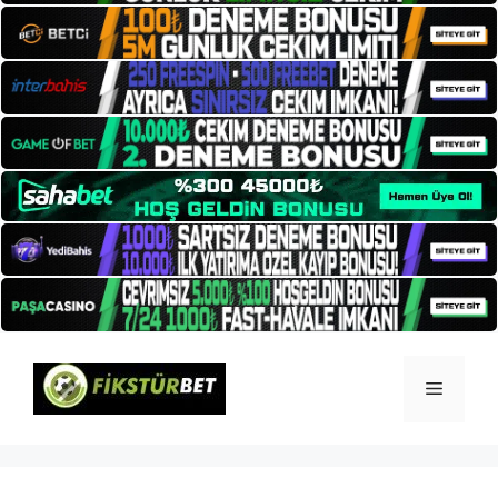
İçeriğe
atla
Menü