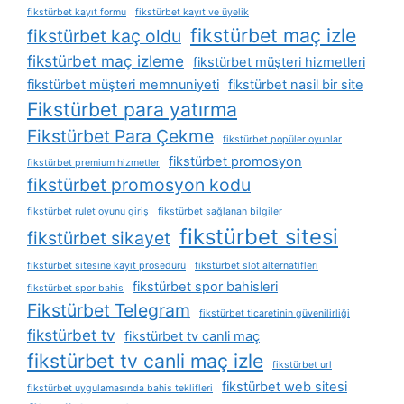
fikstürbet kayıt formu
fikstürbet kayıt ve üyelik
fikstürbet maç izle
fikstürbet kaç oldu
fikstürbet maç izleme
fikstürbet müşteri hizmetleri
fikstürbet müşteri memnuniyeti
fikstürbet nasil bir site
Fikstürbet para yatırma
Fikstürbet Para Çekme
fikstürbet popüler oyunlar
fikstürbet promosyon
fikstürbet premium hizmetler
fikstürbet promosyon kodu
fikstürbet rulet oyunu giriş
fikstürbet sağlanan bilgiler
fikstürbet sitesi
fikstürbet sikayet
fikstürbet sitesine kayıt prosedürü
fikstürbet slot alternatifleri
fikstürbet spor bahisleri
fikstürbet spor bahis
Fikstürbet Telegram
fikstürbet ticaretinin güvenilirliği
fikstürbet tv
fikstürbet tv canli maç
fikstürbet tv canli maç izle
fikstürbet url
fikstürbet web sitesi
fikstürbet uygulamasında bahis teklifleri