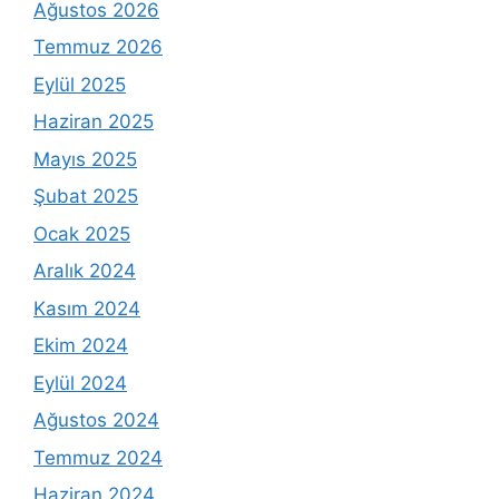
Ağustos 2026
Temmuz 2026
Eylül 2025
Haziran 2025
Mayıs 2025
Şubat 2025
Ocak 2025
Aralık 2024
Kasım 2024
Ekim 2024
Eylül 2024
Ağustos 2024
Temmuz 2024
Haziran 2024