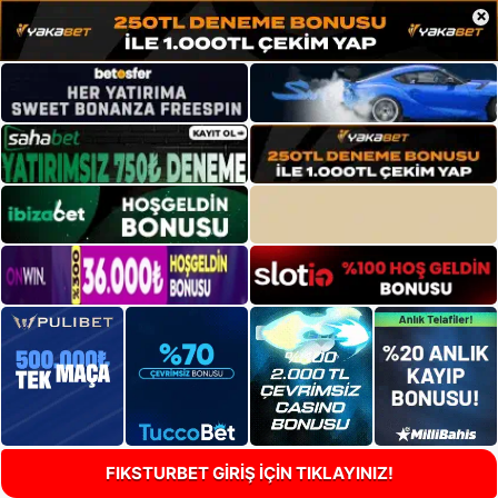
×
FIKSTURBET GİRİŞ İÇİN TIKLAYINIZ!