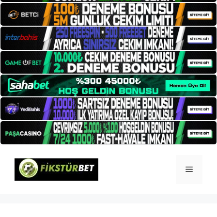
İçeriğe
atla
Menü