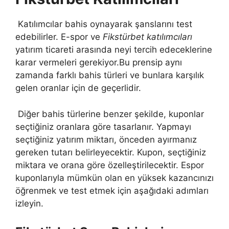
Katılımcılar bahis oynayarak şanslarını test
edebilirler. E-spor ve
Fikstürbet katılımcıları
yatırım ticareti arasında neyi tercih edeceklerine
karar vermeleri gerekiyor.Bu prensip aynı
zamanda farklı bahis türleri ve bunlara karşılık
gelen oranlar için de geçerlidir.
Diğer bahis türlerine benzer şekilde, kuponlar
seçtiğiniz oranlara göre tasarlanır. Yapmayı
seçtiğiniz yatırım miktarı, önceden ayırmanız
gereken tutarı belirleyecektir. Kupon, seçtiğiniz
miktara ve orana göre özelleştirilecektir. Espor
kuponlarıyla mümkün olan en yüksek kazancınızı
öğrenmek ve test etmek için aşağıdaki adımları
izleyin.