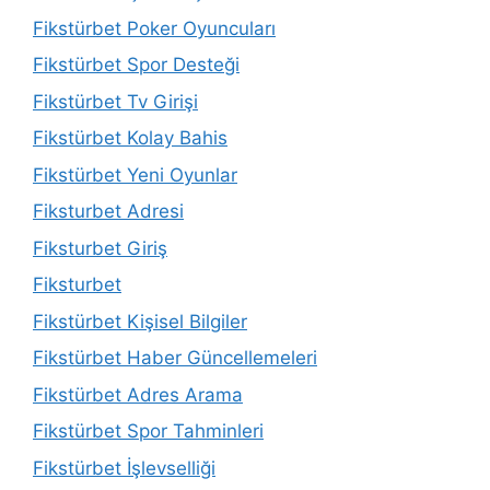
Fikstürbet Poker Oyuncuları
Fikstürbet Spor Desteği
Fikstürbet Tv Girişi
Fikstürbet Kolay Bahis
Fikstürbet Yeni Oyunlar
Fiksturbet Adresi
Fiksturbet Giriş
Fiksturbet
Fikstürbet Kişisel Bilgiler
Fikstürbet Haber Güncellemeleri
Fikstürbet Adres Arama
Fikstürbet Spor Tahminleri
Fikstürbet İşlevselliği