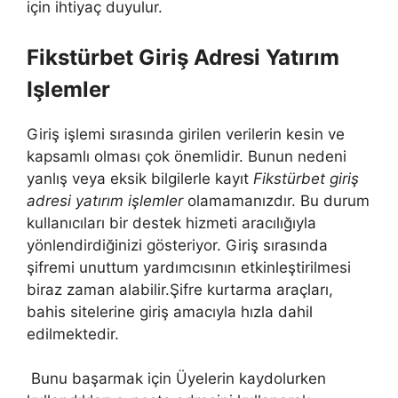
için ihtiyaç duyulur.
Fikstürbet Giriş Adresi Yatırım
Işlemler
Giriş işlemi sırasında girilen verilerin kesin ve
kapsamlı olması çok önemlidir. Bunun nedeni
yanlış veya eksik bilgilerle kayıt
Fikstürbet giriş
adresi yatırım işlemler
olamamanızdır. Bu durum
kullanıcıları bir destek hizmeti aracılığıyla
yönlendirdiğinizi gösteriyor. Giriş sırasında
şifremi unuttum yardımcısının etkinleştirilmesi
biraz zaman alabilir.Şifre kurtarma araçları,
bahis sitelerine giriş amacıyla hızla dahil
edilmektedir.
Bunu başarmak için Üyelerin kaydolurken