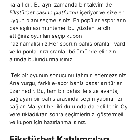
kararlıdır. Bu aynı zamanda bir takvim de
Fikstürbet casino platformu
içeriyor ve size en
uygun olanı seçmelisiniz. En popüler esporların
paylaşılması muhtemel bu yüzden tercih
ettiğiniz oyunları seçip kupon
hazırlamalısınız.Her sporun bahis oranları vardır
ve kuponlarınızı oranlar bölümünde elinizin
altında bulundurmalısınız.
Tek bir oyunun sonucunu tahmin edemezsiniz.
Ana vurgu, farklı e-spor bahis pazarları türleri
üzerinedir. Bu, tam bir bahis ile size avantaj
sağlayan bir bahis arasında seçim yapmanızı
sağlar. Maliyet her iki durumda da belirlenir. Oy
vere tıkladıktan sonra seçimlerinizi göstermeli
ve kupon için hazırlanmalısınız.
Fikstürbet Katılımcıları