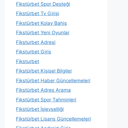
Fikstürbet Spor Desteği
Fikstürbet Tv Girişi
Fikstürbet Kolay Bahis
Fikstürbet Yeni Oyunlar
Fiksturbet Adresi
Fiksturbet Giriş
Fiksturbet
Fikstürbet Kişisel Bilgiler
Fikstürbet Haber Güncellemeleri
Fikstürbet Adres Arama
Fikstürbet Spor Tahminleri
Fikstürbet İşlevselliği
Fikstürbet Lisans Güncellemeleri