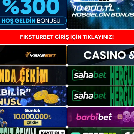
FIKSTURBET GİRİŞ İÇİN TIKLAYINIZ!