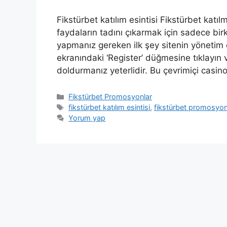
Fikstürbet katılım esintisi Fikstürbet katı
faydaların tadını çıkarmak için sadece birk
yapmanız gereken ilk şey sitenin yönetim e
ekranındaki ‘Register’ düğmesine tıklayın ve
doldurmanız yeterlidir. Bu çevrimiçi casin
Kategoriler
Fikstürbet Promosyonlar
Etiketler
fikstürbet katılım esintisi
,
fikstürbet promosyo
Yorum yap