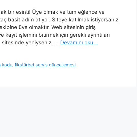
lmak bir esinti! Üye olmak ve tüm eğlence ve
aç basit adım atıyor. Siteye katılmak istiyorsanız,
kibine üye olmaktır. Web sitesinin giriş
 kayıt işlemini bitirmek için gerekli ayrıntıları
o sitesinde yeniyseniz, …
Devamını oku…
n kodu
,
fikstürbet servis güncellemesi