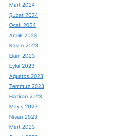
Mart 2024
Şubat 2024
Ocak 2024
Aralık 2023
Kasım 2023
Ekim 2023
Eylül 2023
Ağustos 2023
Temmuz 2023
Haziran 2023
Mayıs 2023
Nisan 2023
Mart 2023