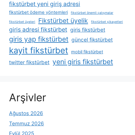
fikstürbet yeni giriş adresi
fikstürbet ödeme yöntemleri
fikstürbet önemli çalışmalar
Fikstürbet üyelik
fikstürbet üyeleri
fikstürbet şikayetleri
giris adresi fikstürbet
giris fikstürbet
giris yap fikstürbet
güncel fikstürbet
kayit fikstürbet
mobil fikstürbet
yeni giris fikstürbet
twitter fikstürbet
Arşivler
Ağustos 2026
Temmuz 2026
Eylül 2025