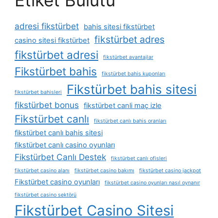
Etiket Bulutu
adresi fikstürbet
bahis sitesi fikstürbet
fikstürbet adres
casino sitesi fikstürbet
fikstürbet adresi
fikstürbet avantajlar
Fikstürbet bahis
fikstürbet bahis kuponları
Fikstürbet bahis sitesi
fikstürbet bahisleri
fikstürbet bonus
fikstürbet canli maç izle
Fikstürbet canlı
fikstürbet canlı bahis oranları
fikstürbet canlı bahis sitesi
fikstürbet canlı casino oyunları
Fikstürbet Canlı Destek
fikstürbet canlı ofisleri
fikstürbet casino alanı
fikstürbet casino bakımı
fikstürbet casino jackpot
Fikstürbet casino oyunları
fikstürbet casino oyunları nasıl oynanır
fikstürbet casino sektörü
Fikstürbet Casino Sitesi