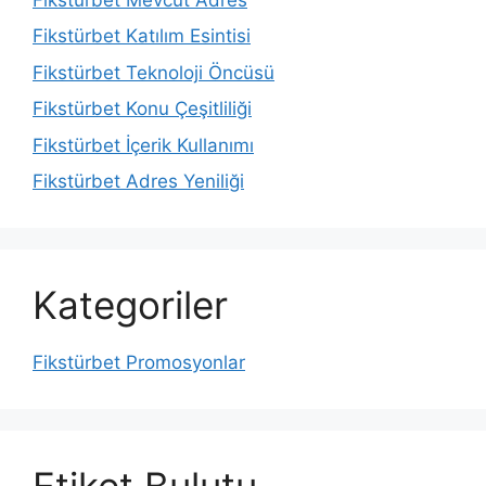
Fikstürbet Katılım Esintisi
Fikstürbet Teknoloji Öncüsü
Fikstürbet Konu Çeşitliliği
Fikstürbet İçerik Kullanımı
Fikstürbet Adres Yeniliği
Kategoriler
Fikstürbet Promosyonlar