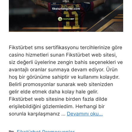
Fikstürbet sms sertifikasyonu tercihlerinize göre
casino hizmetleri sunan Fikstürbet web sitesi,
siz değerli üyelerine zengin bahis seçenekleri ve
avantajlı oranlar sunmaya devam ediyor. Ürün
hoş bir görünüme sahiptir ve kullanımı kolaydır.
Belirli promosyonlar sunarak web sitenizden
gelir elde etmek daha kolay hale gelir.
Fikstürbet web sitesine birden fazla dilde
erişilebildiğini gözlemledim. Herhangi bir
sorunla karşılaşmanız …
Devamını oku…
Kategoriler