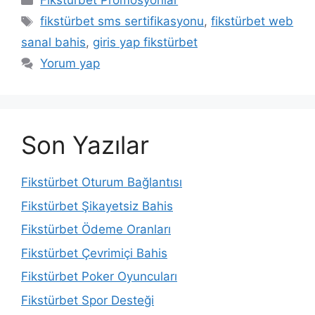
Fikstürbet Promosyonlar
Etiketler
fikstürbet sms sertifikasyonu
,
fikstürbet web
sanal bahis
,
giris yap fikstürbet
Yorum yap
Son Yazılar
Fikstürbet Oturum Bağlantısı
Fikstürbet Şikayetsiz Bahis
Fikstürbet Ödeme Oranları
Fikstürbet Çevrimiçi Bahis
Fikstürbet Poker Oyuncuları
Fikstürbet Spor Desteği