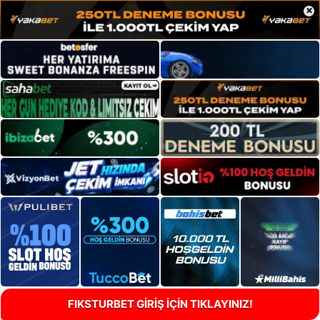
×
FIKSTURBET GİRİŞ İÇİN TIKLAYINIZ!