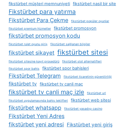
fikstürbet müşteri memnuniyeti
fikstürbet nasil bir site
Fikstürbet para yatırma
Fikstürbet Para Çekme
fikstürbet popüler oyunlar
fikstürbet promosyon
fikstürbet premium hizmetler
fikstürbet promosyon kodu
fikstürbet rulet oyunu giriş
fikstürbet sağlanan bilgiler
fikstürbet sitesi
fikstürbet sikayet
fikstürbet sitesine kayıt prosedürü
fikstürbet slot alternatifleri
fikstürbet spor bahisleri
fikstürbet spor bahis
Fikstürbet Telegram
fikstürbet ticaretinin güvenilirliği
fikstürbet tv
fikstürbet tv canli maç
fikstürbet tv canli maç izle
fikstürbet url
fikstürbet web sitesi
fikstürbet uygulamasında bahis teklifleri
fikstürbet whatsapp
fikstürbet yasadışı casino
Fikstürbet Yeni Adres
fikstürbet yeni adresi
Fikstürbet yeni giriş