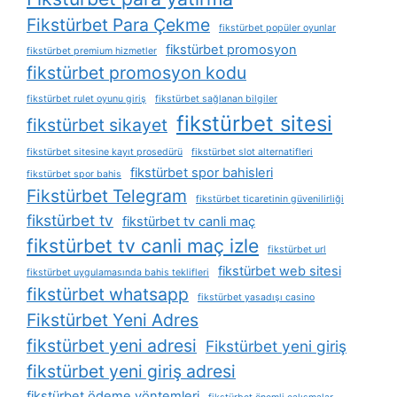
Fikstürbet Para Çekme
fikstürbet popüler oyunlar
fikstürbet promosyon
fikstürbet premium hizmetler
fikstürbet promosyon kodu
fikstürbet rulet oyunu giriş
fikstürbet sağlanan bilgiler
fikstürbet sitesi
fikstürbet sikayet
fikstürbet sitesine kayıt prosedürü
fikstürbet slot alternatifleri
fikstürbet spor bahisleri
fikstürbet spor bahis
Fikstürbet Telegram
fikstürbet ticaretinin güvenilirliği
fikstürbet tv
fikstürbet tv canli maç
fikstürbet tv canli maç izle
fikstürbet url
fikstürbet web sitesi
fikstürbet uygulamasında bahis teklifleri
fikstürbet whatsapp
fikstürbet yasadışı casino
Fikstürbet Yeni Adres
fikstürbet yeni adresi
Fikstürbet yeni giriş
fikstürbet yeni giriş adresi
fikstürbet ödeme yöntemleri