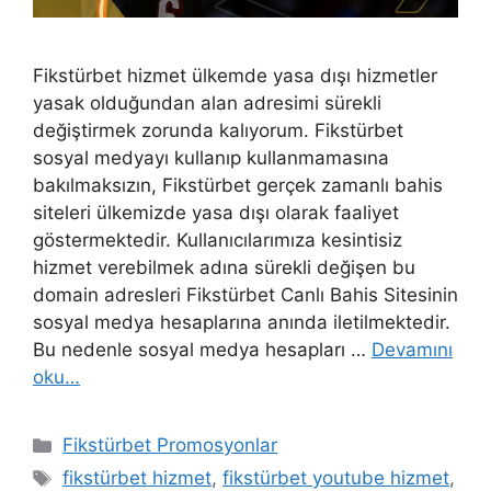
Fikstürbet hizmet ülkemde yasa dışı hizmetler
yasak olduğundan alan adresimi sürekli
değiştirmek zorunda kalıyorum. Fikstürbet
sosyal medyayı kullanıp kullanmamasına
bakılmaksızın, Fikstürbet gerçek zamanlı bahis
siteleri ülkemizde yasa dışı olarak faaliyet
göstermektedir. Kullanıcılarımıza kesintisiz
hizmet verebilmek adına sürekli değişen bu
domain adresleri Fikstürbet Canlı Bahis Sitesinin
sosyal medya hesaplarına anında iletilmektedir.
Bu nedenle sosyal medya hesapları …
Devamını
oku…
Kategoriler
Fikstürbet Promosyonlar
Etiketler
fikstürbet hizmet
,
fikstürbet youtube hizmet
,