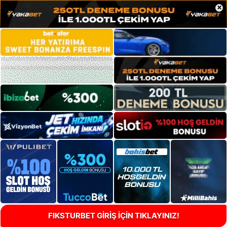
×
FIKSTURBET GİRİŞ İÇİN TIKLAYINIZ!