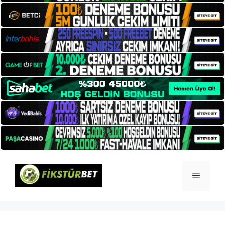
İçeriğe
atla
Menü