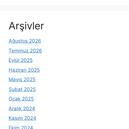
Arşivler
Ağustos 2026
Temmuz 2026
Eylül 2025
Haziran 2025
Mayıs 2025
Şubat 2025
Ocak 2025
Aralık 2024
Kasım 2024
Ekim 2024