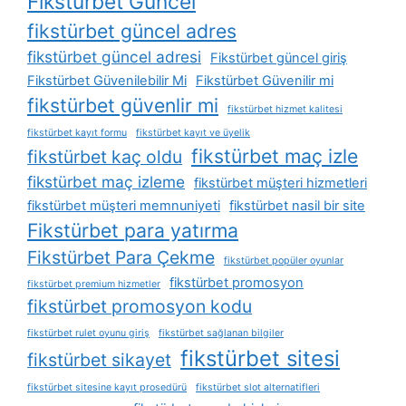
Fikstürbet Güncel
fikstürbet güncel adres
fikstürbet güncel adresi
Fikstürbet güncel giriş
Fikstürbet Güvenilebilir Mi
Fikstürbet Güvenilir mi
fikstürbet güvenlir mi
fikstürbet hizmet kalitesi
fikstürbet kayıt formu
fikstürbet kayıt ve üyelik
fikstürbet maç izle
fikstürbet kaç oldu
fikstürbet maç izleme
fikstürbet müşteri hizmetleri
fikstürbet müşteri memnuniyeti
fikstürbet nasil bir site
Fikstürbet para yatırma
Fikstürbet Para Çekme
fikstürbet popüler oyunlar
fikstürbet promosyon
fikstürbet premium hizmetler
fikstürbet promosyon kodu
fikstürbet rulet oyunu giriş
fikstürbet sağlanan bilgiler
fikstürbet sitesi
fikstürbet sikayet
fikstürbet sitesine kayıt prosedürü
fikstürbet slot alternatifleri