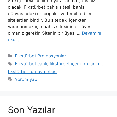
Site içindeki içerikten yararlanma şansınız
olacak. Fikstürbet bahis sitesi, bahis
dünyasındaki en popüler ve tercih edilen
sitelerden biridir. Bu sitedeki içerikten
yararlanmak için bahis sitesinin bir üyesi
olmanız gerekir. Sitenin bir üyesi …
Devamını
oku…
Kategoriler
Fikstürbet Promosyonlar
Etiketler
Fikstürbet canlı
,
fikstürbet i̇çerik kullanımı
,
fikstürbet turnuva etkisi
Yorum yap
Son Yazılar