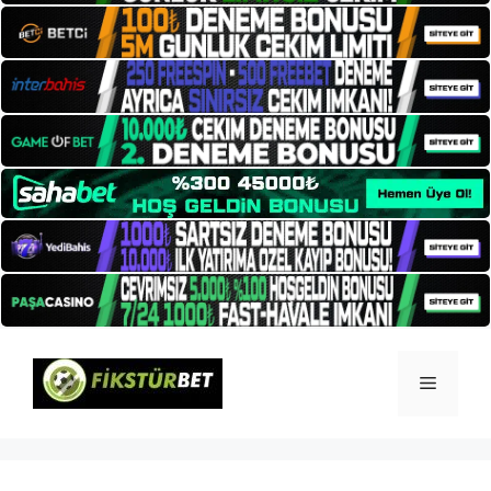
İçeriğe
atla
Menü