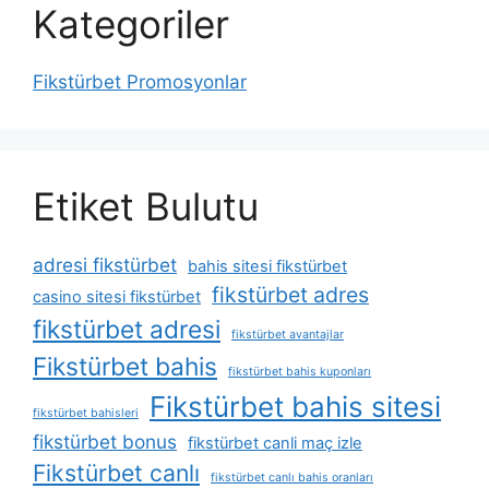
Kategoriler
Fikstürbet Promosyonlar
Etiket Bulutu
adresi fikstürbet
bahis sitesi fikstürbet
fikstürbet adres
casino sitesi fikstürbet
fikstürbet adresi
fikstürbet avantajlar
Fikstürbet bahis
fikstürbet bahis kuponları
Fikstürbet bahis sitesi
fikstürbet bahisleri
fikstürbet bonus
fikstürbet canli maç izle
Fikstürbet canlı
fikstürbet canlı bahis oranları