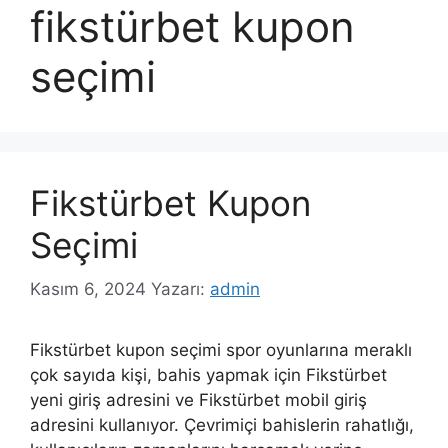
fikstürbet kupon
seçimi
Fikstürbet Kupon
Seçimi
Kasım 6, 2024
Yazarı:
admin
Fikstürbet kupon seçimi spor oyunlarına meraklı
çok sayıda kişi, bahis yapmak için Fikstürbet
yeni giriş adresini ve Fikstürbet mobil giriş
adresini kullanıyor. Çevrimiçi bahislerin rahatlığı,