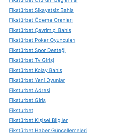
Fikstürbet Oturum Bağlantısı
Fikstürbet Şikayetsiz Bahis
Fikstürbet Ödeme Oranları
Fikstürbet Çevrimiçi Bahis
Fikstürbet Poker Oyuncuları
Fikstürbet Spor Desteği
Fikstürbet Tv Girişi
Fikstürbet Kolay Bahis
Fikstürbet Yeni Oyunlar
Fiksturbet Adresi
Fiksturbet Giriş
Fiksturbet
Fikstürbet Kişisel Bilgiler
Fikstürbet Haber Güncellemeleri