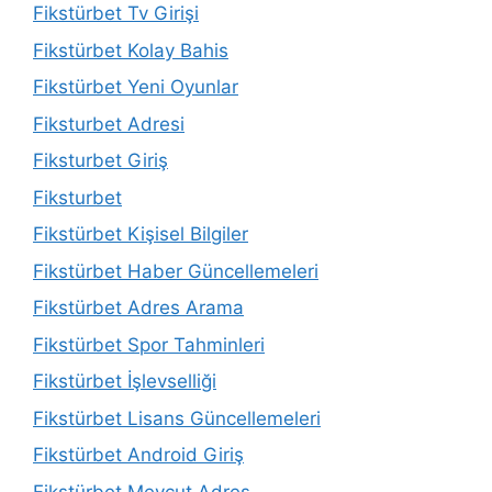
Fikstürbet Tv Girişi
Fikstürbet Kolay Bahis
Fikstürbet Yeni Oyunlar
Fiksturbet Adresi
Fiksturbet Giriş
Fiksturbet
Fikstürbet Kişisel Bilgiler
Fikstürbet Haber Güncellemeleri
Fikstürbet Adres Arama
Fikstürbet Spor Tahminleri
Fikstürbet İşlevselliği
Fikstürbet Lisans Güncellemeleri
Fikstürbet Android Giriş
Fikstürbet Mevcut Adres