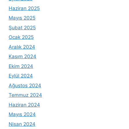
Haziran 2025
Mayıs 2025
Şubat 2025
Ocak 2025
Aralık 2024
Kasım 2024
Ekim 2024
Eylül 2024
Ağustos 2024
Temmuz 2024
Haziran 2024
Mayıs 2024
Nisan 2024