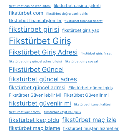
fikstürbet casino şirketi
fikstürbet casino web sitesi
fikstürbet com
fikstürbet doğru canlı bahis
fikstürbet finansal i̇şlemler
fikstürbet finansal ticaret
fikstürbet girisi
fikstürbet giris yap
Fikstürbet Giriş
Fikstürbet Giriş Adresi
fikstürbet giriş fırsatı
fikstürbet giriş güncel adres bilgisi
fikstürbet giriş sosyal
Fikstürbet Güncel
fikstürbet güncel adres
fikstürbet güncel adresi
Fikstürbet güncel giriş
Fikstürbet Güvenilebilir Mi
Fikstürbet Güvenilir mi
fikstürbet güvenlir mi
fikstürbet hizmet kalitesi
fikstürbet kayıt formu
fikstürbet kayıt ve üyelik
fikstürbet maç izle
fikstürbet kaç oldu
fikstürbet maç izleme
fikstürbet müşteri hizmetleri