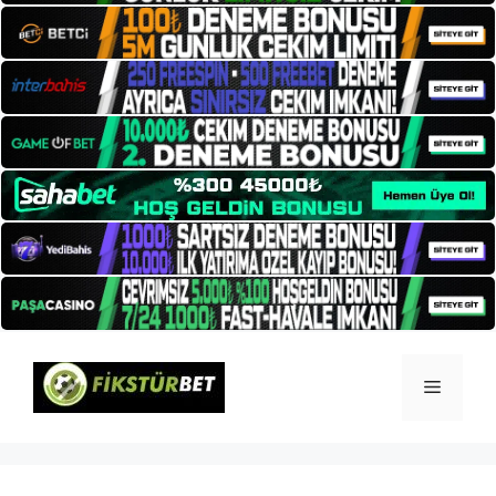
İçeriğe
atla
Menü