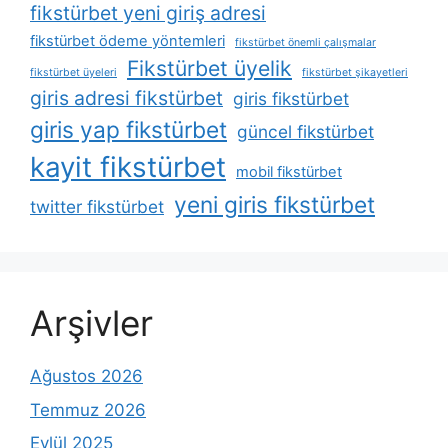
fikstürbet yeni giriş adresi
fikstürbet ödeme yöntemleri
fikstürbet önemli çalışmalar
Fikstürbet üyelik
fikstürbet üyeleri
fikstürbet şikayetleri
giris adresi fikstürbet
giris fikstürbet
giris yap fikstürbet
güncel fikstürbet
kayit fikstürbet
mobil fikstürbet
yeni giris fikstürbet
twitter fikstürbet
Arşivler
Ağustos 2026
Temmuz 2026
Eylül 2025