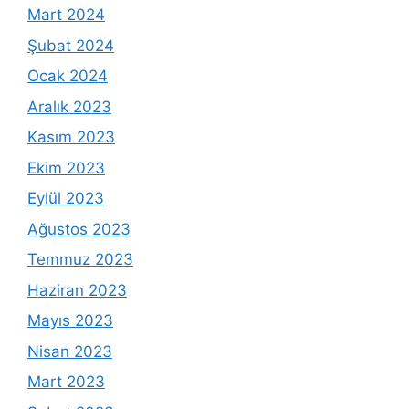
Mart 2024
Şubat 2024
Ocak 2024
Aralık 2023
Kasım 2023
Ekim 2023
Eylül 2023
Ağustos 2023
Temmuz 2023
Haziran 2023
Mayıs 2023
Nisan 2023
Mart 2023