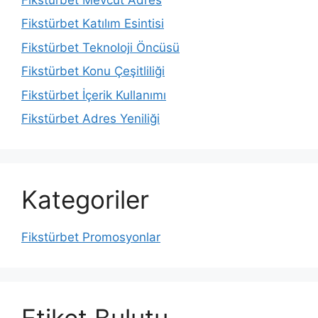
Fikstürbet Katılım Esintisi
Fikstürbet Teknoloji Öncüsü
Fikstürbet Konu Çeşitliliği
Fikstürbet İçerik Kullanımı
Fikstürbet Adres Yeniliği
Kategoriler
Fikstürbet Promosyonlar