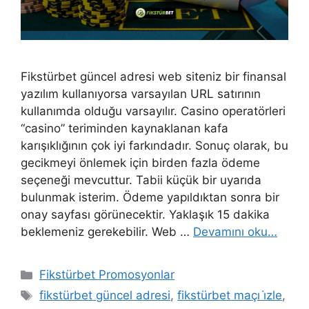
Fikstürbet güncel adresi web siteniz bir finansal
yazılım kullanıyorsa varsayılan URL satırının
kullanımda olduğu varsayılır. Casino operatörleri
“casino” teriminden kaynaklanan kafa
karışıklığının çok iyi farkındadır. Sonuç olarak, bu
gecikmeyi önlemek için birden fazla ödeme
seçeneği mevcuttur. Tabii küçük bir uyarıda
bulunmak isterim. Ödeme yapıldıktan sonra bir
onay sayfası görünecektir. Yaklaşık 15 dakika
beklemeniz gerekebilir. Web …
Devamını oku…
Kategoriler
Fikstürbet Promosyonlar
Etiketler
fikstürbet güncel adresi
,
fikstürbet maçı i̇zle
,