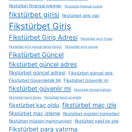
fikstürbet finansal i̇şlemler
fikstürbet finansal ticaret
fikstürbet girisi
fikstürbet giris yap
Fikstürbet Giriş
Fikstürbet Giriş Adresi
fikstürbet giriş fırsatı
fikstürbet giriş güncel adres bilgisi
fikstürbet giriş sosyal
Fikstürbet Güncel
fikstürbet güncel adres
fikstürbet güncel adresi
Fikstürbet güncel giriş
Fikstürbet Güvenilebilir Mi
Fikstürbet Güvenilir mi
fikstürbet güvenlir mi
fikstürbet hizmet kalitesi
fikstürbet kayıt formu
fikstürbet kayıt ve üyelik
fikstürbet maç izle
fikstürbet kaç oldu
fikstürbet maç izleme
fikstürbet müşteri hizmetleri
fikstürbet müşteri memnuniyeti
fikstürbet nasil bir site
Fikstürbet para yatırma