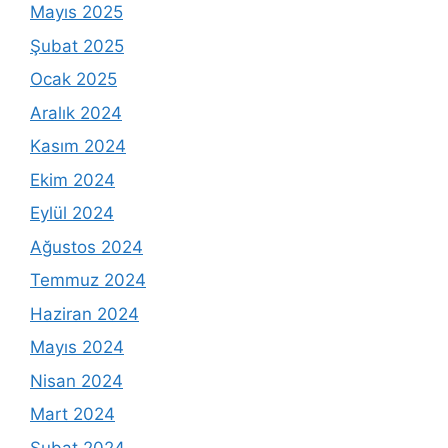
Mayıs 2025
Şubat 2025
Ocak 2025
Aralık 2024
Kasım 2024
Ekim 2024
Eylül 2024
Ağustos 2024
Temmuz 2024
Haziran 2024
Mayıs 2024
Nisan 2024
Mart 2024
Şubat 2024