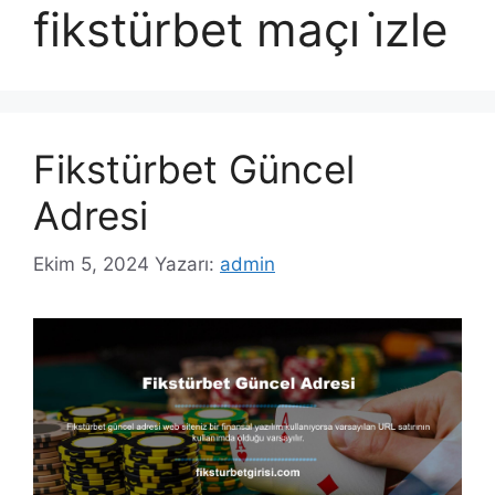
fikstürbet maçı i̇zle
Fikstürbet Güncel
Adresi
Ekim 5, 2024
Yazarı:
admin