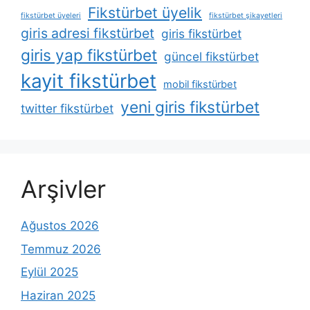
Fikstürbet üyelik
fikstürbet üyeleri
fikstürbet şikayetleri
giris adresi fikstürbet
giris fikstürbet
giris yap fikstürbet
güncel fikstürbet
kayit fikstürbet
mobil fikstürbet
yeni giris fikstürbet
twitter fikstürbet
Arşivler
Ağustos 2026
Temmuz 2026
Eylül 2025
Haziran 2025