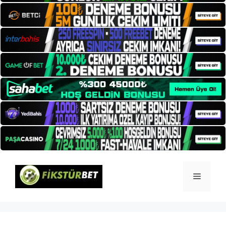
İçeriğe
atla
Menü