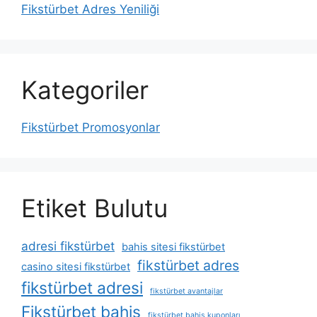
Fikstürbet Adres Yeniliği
Kategoriler
Fikstürbet Promosyonlar
Etiket Bulutu
adresi fikstürbet
bahis sitesi fikstürbet
fikstürbet adres
casino sitesi fikstürbet
fikstürbet adresi
fikstürbet avantajlar
Fikstürbet bahis
fikstürbet bahis kuponları