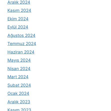
Aralık 2024
Kasım 2024
Ekim 2024
Eylül 2024
Ağustos 2024
Temmuz 2024
Haziran 2024
Mayıs 2024
Nisan 2024
Mart 2024
Şubat 2024
Ocak 2024
Aralık 2023
Kasım 2023