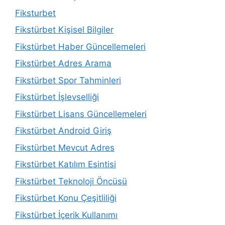
Fiksturbet
Fikstürbet Kişisel Bilgiler
Fikstürbet Haber Güncellemeleri
Fikstürbet Adres Arama
Fikstürbet Spor Tahminleri
Fikstürbet İşlevselliği
Fikstürbet Lisans Güncellemeleri
Fikstürbet Android Giriş
Fikstürbet Mevcut Adres
Fikstürbet Katılım Esintisi
Fikstürbet Teknoloji Öncüsü
Fikstürbet Konu Çeşitliliği
Fikstürbet İçerik Kullanımı