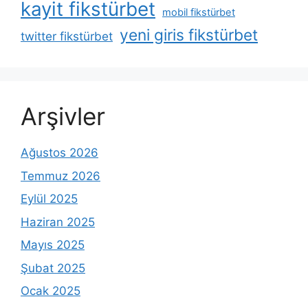
kayit fikstürbet
mobil fikstürbet
yeni giris fikstürbet
twitter fikstürbet
Arşivler
Ağustos 2026
Temmuz 2026
Eylül 2025
Haziran 2025
Mayıs 2025
Şubat 2025
Ocak 2025