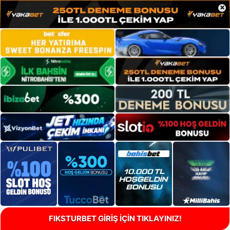
×
FIKSTURBET GİRİŞ İÇİN TIKLAYINIZ!