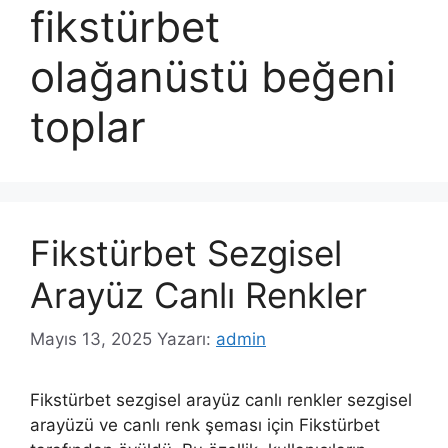
fikstürbet
olağanüstü beğeni
toplar
Fikstürbet Sezgisel
Arayüz Canlı Renkler
Mayıs 13, 2025
Yazarı:
admin
Fikstürbet sezgisel arayüz canlı renkler sezgisel
arayüzü ve canlı renk şeması için Fikstürbet