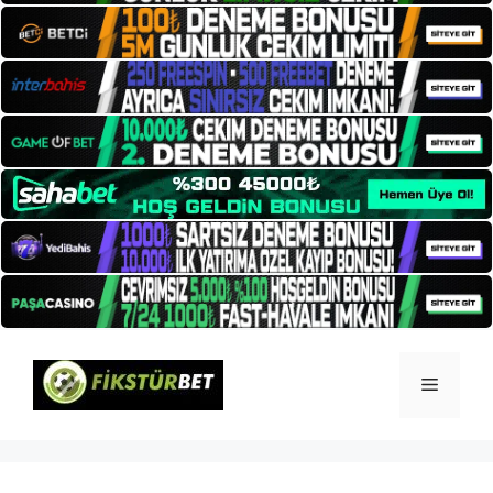
İçeriğe
atla
Menü