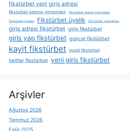
fikstürbet yeni giriş adresi
fikstürbet ödeme yöntemleri
fikstürbet önemli çalışmalar
Fikstürbet üyelik
fikstürbet üyeleri
fikstürbet şikayetleri
giris adresi fikstürbet
giris fikstürbet
giris yap fikstürbet
güncel fikstürbet
kayit fikstürbet
mobil fikstürbet
yeni giris fikstürbet
twitter fikstürbet
Arşivler
Ağustos 2026
Temmuz 2026
Eylül 2025