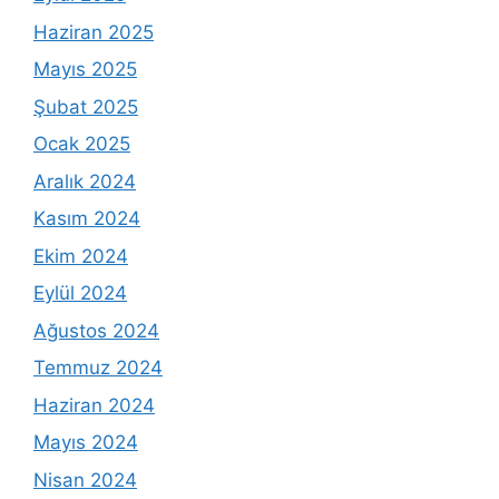
Haziran 2025
Mayıs 2025
Şubat 2025
Ocak 2025
Aralık 2024
Kasım 2024
Ekim 2024
Eylül 2024
Ağustos 2024
Temmuz 2024
Haziran 2024
Mayıs 2024
Nisan 2024