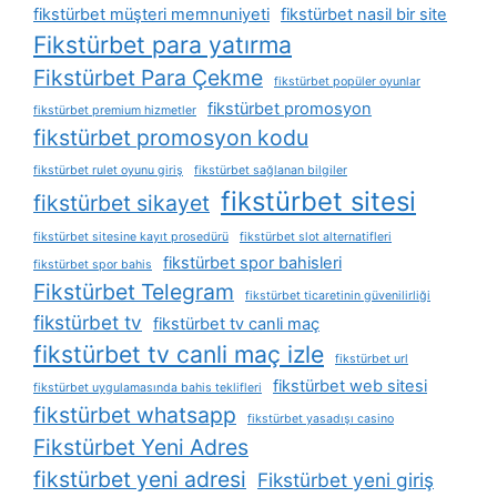
fikstürbet müşteri memnuniyeti
fikstürbet nasil bir site
Fikstürbet para yatırma
Fikstürbet Para Çekme
fikstürbet popüler oyunlar
fikstürbet promosyon
fikstürbet premium hizmetler
fikstürbet promosyon kodu
fikstürbet rulet oyunu giriş
fikstürbet sağlanan bilgiler
fikstürbet sitesi
fikstürbet sikayet
fikstürbet sitesine kayıt prosedürü
fikstürbet slot alternatifleri
fikstürbet spor bahisleri
fikstürbet spor bahis
Fikstürbet Telegram
fikstürbet ticaretinin güvenilirliği
fikstürbet tv
fikstürbet tv canli maç
fikstürbet tv canli maç izle
fikstürbet url
fikstürbet web sitesi
fikstürbet uygulamasında bahis teklifleri
fikstürbet whatsapp
fikstürbet yasadışı casino
Fikstürbet Yeni Adres
fikstürbet yeni adresi
Fikstürbet yeni giriş