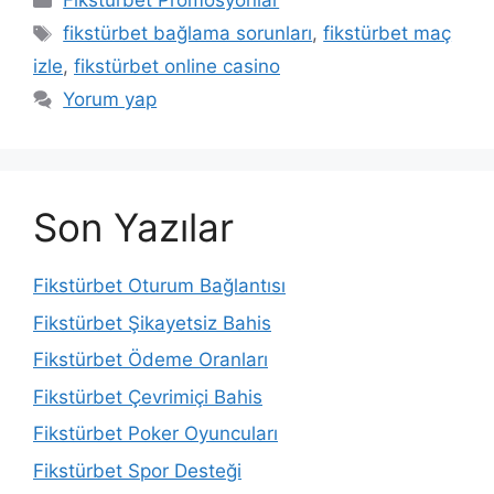
Fikstürbet Promosyonlar
Etiketler
fikstürbet bağlama sorunları
,
fikstürbet maç
izle
,
fikstürbet online casino
Yorum yap
Son Yazılar
Fikstürbet Oturum Bağlantısı
Fikstürbet Şikayetsiz Bahis
Fikstürbet Ödeme Oranları
Fikstürbet Çevrimiçi Bahis
Fikstürbet Poker Oyuncuları
Fikstürbet Spor Desteği