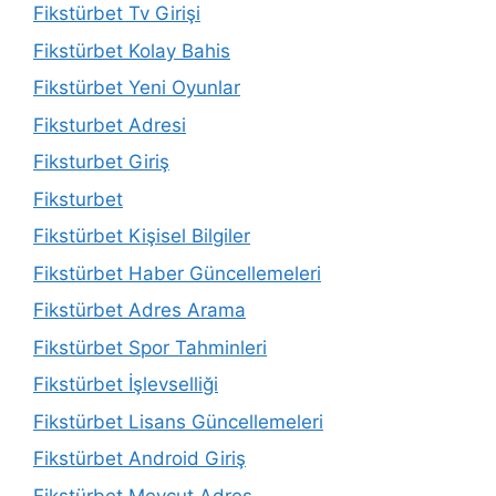
Fikstürbet Tv Girişi
Fikstürbet Kolay Bahis
Fikstürbet Yeni Oyunlar
Fiksturbet Adresi
Fiksturbet Giriş
Fiksturbet
Fikstürbet Kişisel Bilgiler
Fikstürbet Haber Güncellemeleri
Fikstürbet Adres Arama
Fikstürbet Spor Tahminleri
Fikstürbet İşlevselliği
Fikstürbet Lisans Güncellemeleri
Fikstürbet Android Giriş
Fikstürbet Mevcut Adres