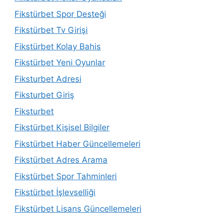
Fikstürbet Spor Desteği
Fikstürbet Tv Girişi
Fikstürbet Kolay Bahis
Fikstürbet Yeni Oyunlar
Fiksturbet Adresi
Fiksturbet Giriş
Fiksturbet
Fikstürbet Kişisel Bilgiler
Fikstürbet Haber Güncellemeleri
Fikstürbet Adres Arama
Fikstürbet Spor Tahminleri
Fikstürbet İşlevselliği
Fikstürbet Lisans Güncellemeleri