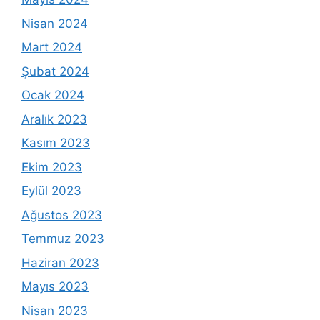
Nisan 2024
Mart 2024
Şubat 2024
Ocak 2024
Aralık 2023
Kasım 2023
Ekim 2023
Eylül 2023
Ağustos 2023
Temmuz 2023
Haziran 2023
Mayıs 2023
Nisan 2023