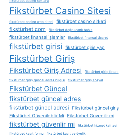
fikstürbet casino sektörü
Fikstürbet Casino Sitesi
fikstürbet casino şirketi
fikstürbet casino web sitesi
fikstürbet com
fikstürbet doğru canlı bahis
fikstürbet finansal i̇şlemler
fikstürbet finansal ticaret
fikstürbet girisi
fikstürbet giris yap
Fikstürbet Giriş
Fikstürbet Giriş Adresi
fikstürbet giriş fırsatı
fikstürbet giriş güncel adres bilgisi
fikstürbet giriş sosyal
Fikstürbet Güncel
fikstürbet güncel adres
fikstürbet güncel adresi
Fikstürbet güncel giriş
Fikstürbet Güvenilebilir Mi
Fikstürbet Güvenilir mi
fikstürbet güvenlir mi
fikstürbet hizmet kalitesi
fikstürbet kayıt formu
fikstürbet kayıt ve üyelik