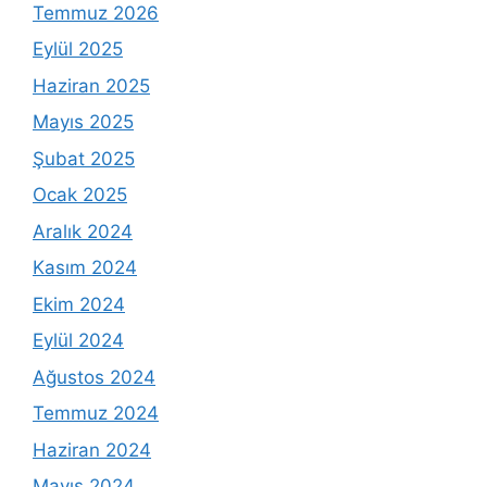
Temmuz 2026
Eylül 2025
Haziran 2025
Mayıs 2025
Şubat 2025
Ocak 2025
Aralık 2024
Kasım 2024
Ekim 2024
Eylül 2024
Ağustos 2024
Temmuz 2024
Haziran 2024
Mayıs 2024