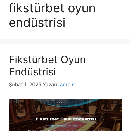
fikstürbet oyun
endüstrisi
Fikstürbet Oyun
Endüstrisi
Şubat 1, 2025
Yazarı:
admin