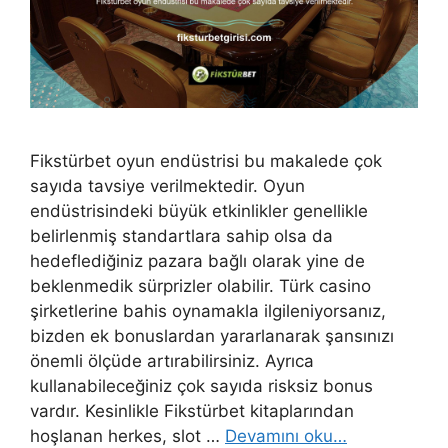
Fikstürbet oyun endüstrisi bu makalede çok
sayıda tavsiye verilmektedir. Oyun
endüstrisindeki büyük etkinlikler genellikle
belirlenmiş standartlara sahip olsa da
hedeflediğiniz pazara bağlı olarak yine de
beklenmedik sürprizler olabilir. Türk casino
şirketlerine bahis oynamakla ilgileniyorsanız,
bizden ek bonuslardan yararlanarak şansınızı
önemli ölçüde artırabilirsiniz. Ayrıca
kullanabileceğiniz çok sayıda risksiz bonus
vardır. Kesinlikle Fikstürbet kitaplarından
hoşlanan herkes, slot …
Devamını oku…