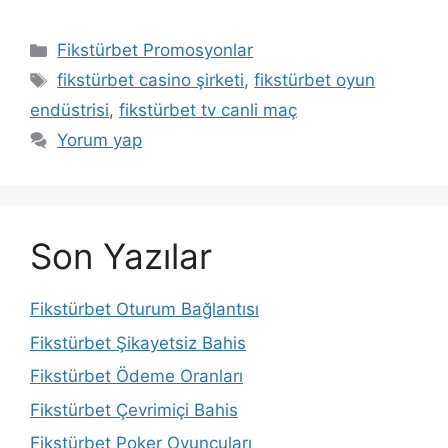
Kategoriler
Fikstürbet Promosyonlar
Etiketler
fikstürbet casino şirketi
,
fikstürbet oyun
endüstrisi
,
fikstürbet tv canli maç
Yorum yap
Son Yazılar
Fikstürbet Oturum Bağlantısı
Fikstürbet Şikayetsiz Bahis
Fikstürbet Ödeme Oranları
Fikstürbet Çevrimiçi Bahis
Fikstürbet Poker Oyuncuları