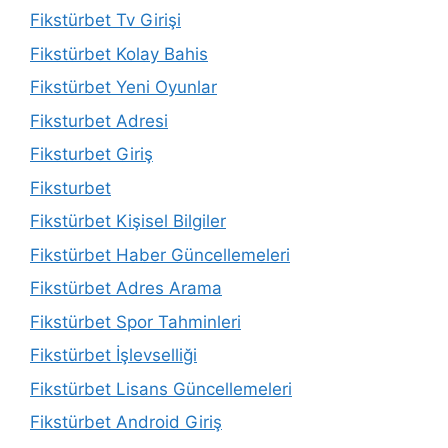
Fikstürbet Tv Girişi
Fikstürbet Kolay Bahis
Fikstürbet Yeni Oyunlar
Fiksturbet Adresi
Fiksturbet Giriş
Fiksturbet
Fikstürbet Kişisel Bilgiler
Fikstürbet Haber Güncellemeleri
Fikstürbet Adres Arama
Fikstürbet Spor Tahminleri
Fikstürbet İşlevselliği
Fikstürbet Lisans Güncellemeleri
Fikstürbet Android Giriş