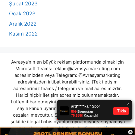
Şubat 2023
Ocak 2023
Aralık 2022
Kasım 2022
Avrasya'nın en büyük reklam platformunda olmak için
Microsoft Teams:
reklam@avrasyamarketing.com
adresimizden veya Telegram: @Avrasyamarketing
adresimizden irtibat kurabilirsiniz. (Tek iletişim
adreslerimiz teams / telegram ve mail adresimizdir.
Harici hiçbir iletişim adresimiz bulunmamaktadır.
Lütfen itibar etmeyiniz.) Türkiye yasalarına göre 7258
sayılı kanun uyarınca yasa dışı bahis oynamanın
cezaları mevcuttur. Şu an bulunduğunuz site hiç bir
şekilde illegal bahis oyunları oynatmıyor ve oynamaya
aracı olmuyordur.
rabbitbet
|
betfino
|
casifame
|
×
roxxbet
|
golden90
|
1xcasino
|
amgbahis
|
trinkbet