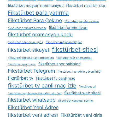
fikstürbet müşteri memnuniyeti
fikstürbet nasil bir site
Fikstürbet para yatırma
Fikstürbet Para Çekme
fikstürbet popüler oyunlar
fikstürbet promosyon
fikstürbet premium hizmetler
fikstürbet promosyon kodu
fikstürbet rulet oyunu giriş
fikstürbet sağlanan bilgiler
fikstürbet sitesi
fikstürbet sikayet
fikstürbet sitesine kayıt prosedürü
fikstürbet slot alternatifleri
fikstürbet spor bahisleri
fikstürbet spor bahis
Fikstürbet Telegram
fikstürbet ticaretinin güvenilirliği
fikstürbet tv
fikstürbet tv canli maç
fikstürbet tv canli maç izle
fikstürbet url
fikstürbet web sitesi
fikstürbet uygulamasında bahis teklifleri
fikstürbet whatsapp
fikstürbet yasadışı casino
Fikstürbet Yeni Adres
fikstürbet yeni adresi
Fikstürbet yeni giriş