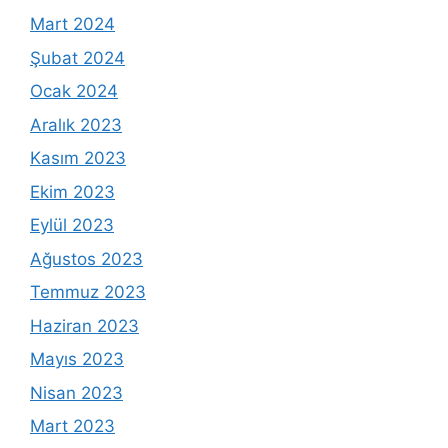
Mart 2024
Şubat 2024
Ocak 2024
Aralık 2023
Kasım 2023
Ekim 2023
Eylül 2023
Ağustos 2023
Temmuz 2023
Haziran 2023
Mayıs 2023
Nisan 2023
Mart 2023