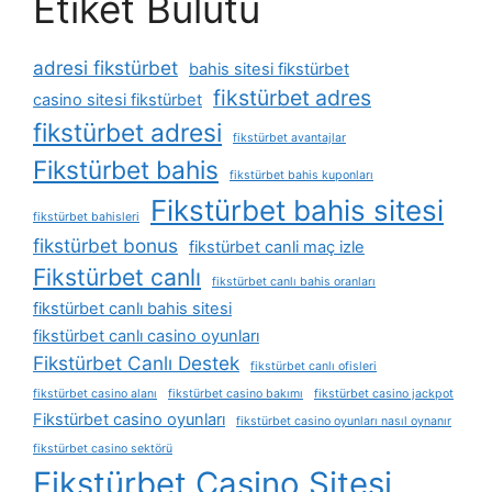
Etiket Bulutu
adresi fikstürbet
bahis sitesi fikstürbet
fikstürbet adres
casino sitesi fikstürbet
fikstürbet adresi
fikstürbet avantajlar
Fikstürbet bahis
fikstürbet bahis kuponları
Fikstürbet bahis sitesi
fikstürbet bahisleri
fikstürbet bonus
fikstürbet canli maç izle
Fikstürbet canlı
fikstürbet canlı bahis oranları
fikstürbet canlı bahis sitesi
fikstürbet canlı casino oyunları
Fikstürbet Canlı Destek
fikstürbet canlı ofisleri
fikstürbet casino alanı
fikstürbet casino bakımı
fikstürbet casino jackpot
Fikstürbet casino oyunları
fikstürbet casino oyunları nasıl oynanır
fikstürbet casino sektörü
Fikstürbet Casino Sitesi