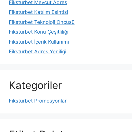
Fikstürbet Mevcut Adres
Fikstürbet Katılım Esintisi
Fikstürbet Teknoloji Öncüsü
Fikstürbet Konu Çeşitliliği
Fikstürbet İçerik Kullanımı
Fikstürbet Adres Yeniliği
Kategoriler
Fikstürbet Promosyonlar