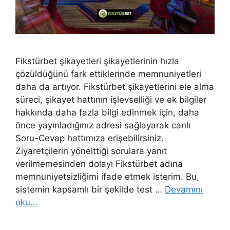
Fikstürbet şikayetleri şikayetlerinin hızla
çözüldüğünü fark ettiklerinde memnuniyetleri
daha da artıyor. Fikstürbet şikayetlerini ele alma
süreci, şikayet hattının işlevselliği ve ek bilgiler
hakkında daha fazla bilgi edinmek için, daha
önce yayınladığınız adresi sağlayarak canlı
Soru-Cevap hattımıza erişebilirsiniz.
Ziyaretçilerin yönelttiği sorulara yanıt
verilmemesinden dolayı Fikstürbet adına
memnuniyetsizliğimi ifade etmek isterim. Bu,
sistemin kapsamlı bir şekilde test …
Devamını
oku…