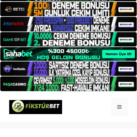
İçeriğe
atla
Menü