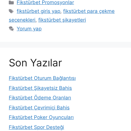
Kategoriler
Fikstürbet Promosyonlar
Etiketler
fikstürbet giris yap
,
fikstürbet para çekme
seçenekleri
,
fikstürbet şikayetleri
Yorum yap
Son Yazılar
Fikstürbet Oturum Bağlantısı
Fikstürbet Şikayetsiz Bahis
Fikstürbet Ödeme Oranları
Fikstürbet Çevrimiçi Bahis
Fikstürbet Poker Oyuncuları
Fikstürbet Spor Desteği