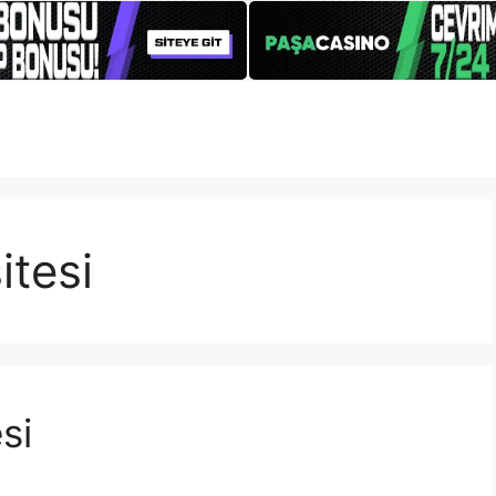
itesi
si