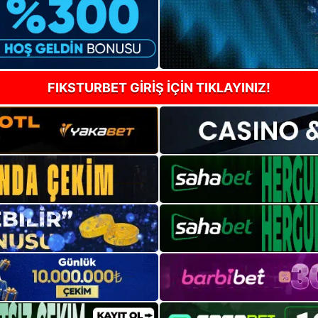
FIKSTURBET GİRİŞ İÇİN TIKLAYINIZ!