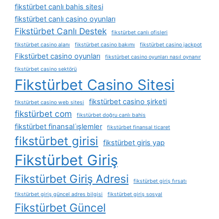
fikstürbet canlı bahis sitesi
fikstürbet canlı casino oyunları
Fikstürbet Canlı Destek
fikstürbet canlı ofisleri
fikstürbet casino alanı
fikstürbet casino bakımı
fikstürbet casino jackpot
Fikstürbet casino oyunları
fikstürbet casino oyunları nasıl oynanır
fikstürbet casino sektörü
Fikstürbet Casino Sitesi
fikstürbet casino şirketi
fikstürbet casino web sitesi
fikstürbet com
fikstürbet doğru canlı bahis
fikstürbet finansal i̇şlemler
fikstürbet finansal ticaret
fikstürbet girisi
fikstürbet giris yap
Fikstürbet Giriş
Fikstürbet Giriş Adresi
fikstürbet giriş fırsatı
fikstürbet giriş güncel adres bilgisi
fikstürbet giriş sosyal
Fikstürbet Güncel