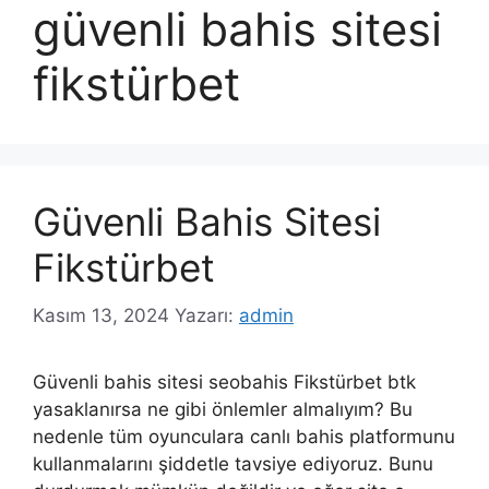
güvenli bahis sitesi
fikstürbet
Güvenli Bahis Sitesi
Fikstürbet
Kasım 13, 2024
Yazarı:
admin
Güvenli bahis sitesi seobahis Fikstürbet btk
yasaklanırsa ne gibi önlemler almalıyım? Bu
nedenle tüm oyunculara canlı bahis platformunu
kullanmalarını şiddetle tavsiye ediyoruz. Bunu