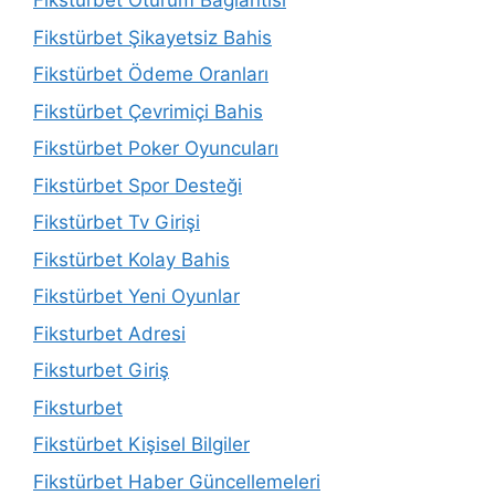
Fikstürbet Oturum Bağlantısı
Fikstürbet Şikayetsiz Bahis
Fikstürbet Ödeme Oranları
Fikstürbet Çevrimiçi Bahis
Fikstürbet Poker Oyuncuları
Fikstürbet Spor Desteği
Fikstürbet Tv Girişi
Fikstürbet Kolay Bahis
Fikstürbet Yeni Oyunlar
Fiksturbet Adresi
Fiksturbet Giriş
Fiksturbet
Fikstürbet Kişisel Bilgiler
Fikstürbet Haber Güncellemeleri