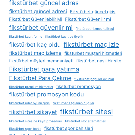
fikstürbet güncel adres
fikstürbet güncel adresi
Fikstürbet güncel giriş
Fikstürbet Güvenilebilir Mi
Fikstürbet Güvenilir mi
fikstürbet güvenlir mi
fikstürbet hizmet kalitesi
fikstürbet kayıt formu
fikstürbet kayıt ve üyelik
fikstürbet maç izle
fikstürbet kaç oldu
fikstürbet maç izleme
fikstürbet müşteri hizmetleri
fikstürbet müşteri memnuniyeti
fikstürbet nasil bir site
Fikstürbet para yatırma
Fikstürbet Para Çekme
fikstürbet popüler oyunlar
fikstürbet promosyon
fikstürbet premium hizmetler
fikstürbet promosyon kodu
fikstürbet rulet oyunu giriş
fikstürbet sağlanan bilgiler
fikstürbet sitesi
fikstürbet sikayet
fikstürbet sitesine kayıt prosedürü
fikstürbet slot alternatifleri
fikstürbet spor bahisleri
fikstürbet spor bahis