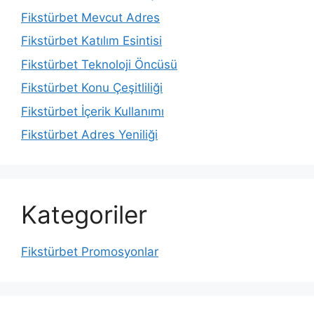
Fikstürbet Mevcut Adres
Fikstürbet Katılım Esintisi
Fikstürbet Teknoloji Öncüsü
Fikstürbet Konu Çeşitliliği
Fikstürbet İçerik Kullanımı
Fikstürbet Adres Yeniliği
Kategoriler
Fikstürbet Promosyonlar