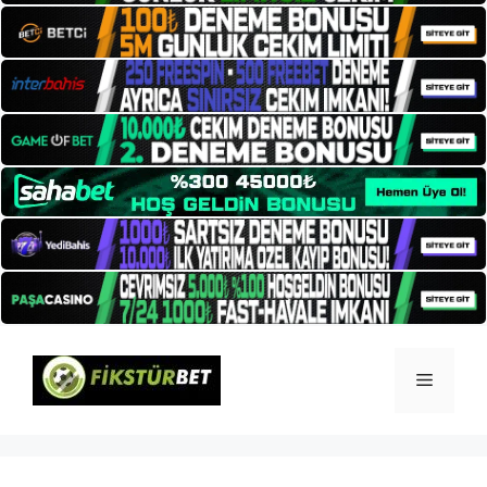
İçeriğe
atla
Menü