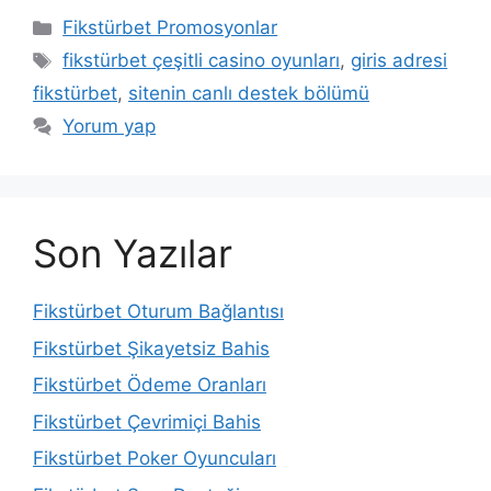
Kategoriler
Fikstürbet Promosyonlar
Etiketler
fikstürbet çeşitli casino oyunları
,
giris adresi
fikstürbet
,
sitenin canlı destek bölümü
Yorum yap
Son Yazılar
Fikstürbet Oturum Bağlantısı
Fikstürbet Şikayetsiz Bahis
Fikstürbet Ödeme Oranları
Fikstürbet Çevrimiçi Bahis
Fikstürbet Poker Oyuncuları