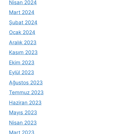
Nisan 2024
Mart 2024
Şubat 2024
Ocak 2024
Aralık 2023
Kasım 2023
Ekim 2023
Eylül 2023
Ağustos 2023
Temmuz 2023
Haziran 2023
Mayıs 2023
Nisan 2023
Mart 2023