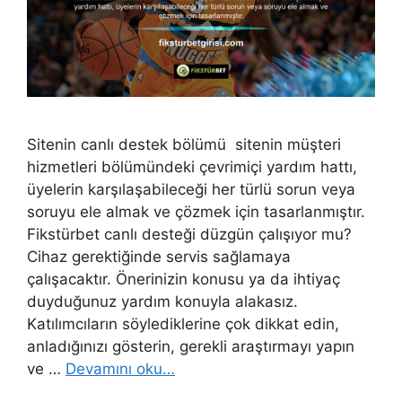
Sitenin canlı destek bölümü sitenin müşteri
hizmetleri bölümündeki çevrimiçi yardım hattı,
üyelerin karşılaşabileceği her türlü sorun veya
soruyu ele almak ve çözmek için tasarlanmıştır.
Fikstürbet canlı desteği düzgün çalışıyor mu?
Cihaz gerektiğinde servis sağlamaya
çalışacaktır. Önerinizin konusu ya da ihtiyaç
duyduğunuz yardım konuyla alakasız.
Katılımcıların söylediklerine çok dikkat edin,
anladığınızı gösterin, gerekli araştırmayı yapın
ve …
Devamını oku…